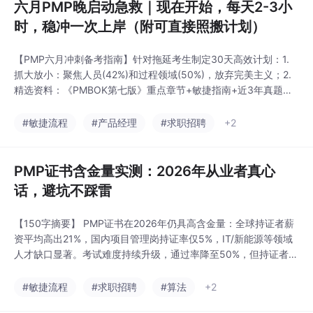
六月PMP晚启动急救｜现在开始，每天2-3小
时，稳冲一次上岸（附可直接照搬计划）
【PMP六月冲刺备考指南】针对拖延考生制定30天高效计划：1.
抓大放小：聚焦人员(42%)和过程领域(50%)，放弃完美主义；2.
精选资料：《PMBOK第七版》重点章节+敏捷指南+近3年真题；
3. 三阶段计划：基础搭建→强化突破→全真模拟，每日2-3小时；
4. 避坑技巧：错题分类复盘、掌握PMI思维、情景题抓关键词；5.
#敏捷流程
#产品经理
#求职招聘
+2
特别提醒：今年6月是第七版考纲最后窗口，7月起新增AI等考点。
掌握核心考
PMP证书含金量实测：2026年从业者真心
话，避坑不踩雷
【150字摘要】 PMP证书在2026年仍具高含金量：全球持证者薪
资平均高出21%，国内项目管理岗持证率仅5%，IT/新能源等领域
人才缺口显著。考试难度持续升级，通过率降至50%，但持证者可
享大厂优先录用、政策补贴及职称认定等福利。2026年7月考试改
革将新增AI、可持续发展等内容，建议符合条件者抓住窗口期报
#敏捷流程
#求职招聘
#算法
+2
考。证书核心价值在于系统化项目管理思维培养，适合技术转管