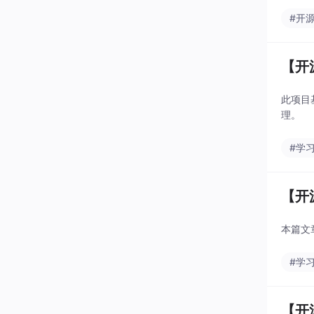
#开
【开
此项目
理。
#学
【开
本篇文
#学
【开