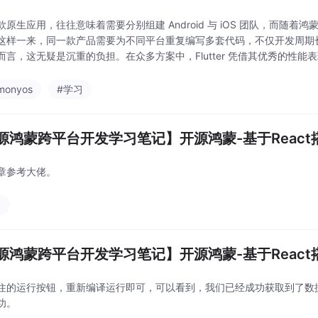
款原生应用，往往意味着需要分别组建 Android 与 iOS 团队，而随
这样一来，同一款产品需要为不同平台重复编写多套代码，不仅开发周期
而言，这无疑是沉重的负担。在众多方案中，Flutter 凭借其优秀的性
ode设置注释颜色，默认的注释看
monyos
#学习
源鸿蒙跨平台开发学习笔记】开源鸿蒙-基于React搭建
章参考大佬。
习
源鸿蒙跨平台开发学习笔记】开源鸿蒙-基于React搭建
住的运行按钮，重新编译运行即可，可以看到，我们已经成功获取到了数据。
功。