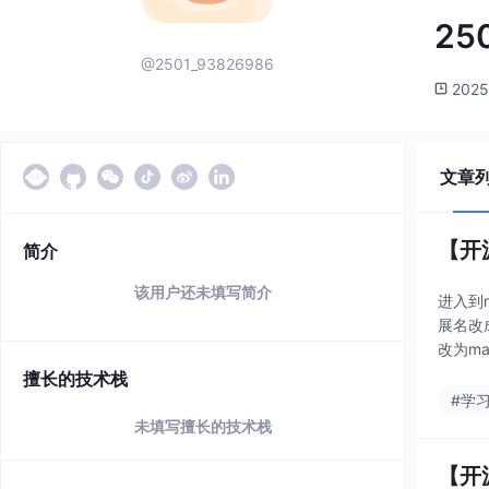
25
@2501_93826986
2025
文章
【开
简介
该用户还未填写简介
进入到m
展名改成
改为ma
擅长的技术栈
#学
未填写擅长的技术栈
【开