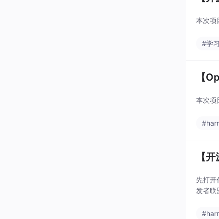
本次项
#学
【Op
本次项
#har
【开
先打开任
发者联盟，
#har