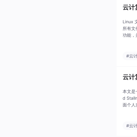
云计
Lin
所有文件
功能，
作：mk
#云
云计算
本文是
d St
面个人发
x系统
#云