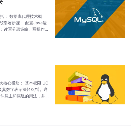
术
包括： 数据库代理技术概
部署步骤： 配置Java运
置项详解：读写分离策略、写操作策
三大核心模块： 基本权限 UG
其数字表示法(4/2/1)。详
改文件属主和属组的用法，并