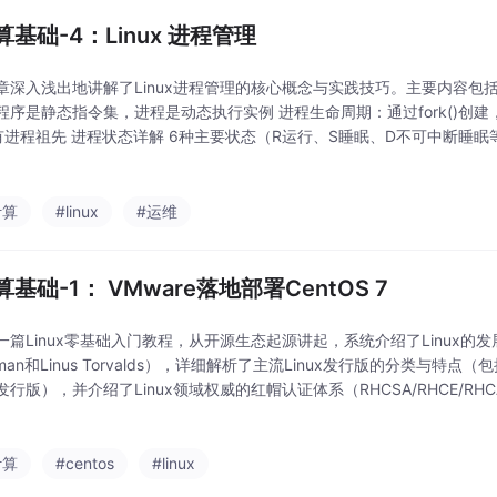
基础-4：Linux 进程管理
章深入浅出地讲解了Linux进程管理的核心概念与实践技巧。主要内容包括
程序是静态指令集，进程是动态执行实例 进程生命周期：通过fork()创建，
有进程祖先 进程状态详解 6种主要状态（R运行、S睡眠、D不可中断睡眠
系 实用进程管理工具 ps命令：查看静态进程信息（PID、CPU/内存占用
计算
#linux
#运维
基础-1： VMware落地部署CentOS 7
一篇Linux零基础入门教程，从开源生态起源讲起，系统介绍了Linux的发展
allman和Linus Torvalds），详细解析了主流Linux发行版的分类与
行版），并介绍了Linux领域权威的红帽认证体系（RHCSA/RHCE/RH
部署的实操部分，包括计算机硬件组成原理、常见服
计算
#centos
#linux