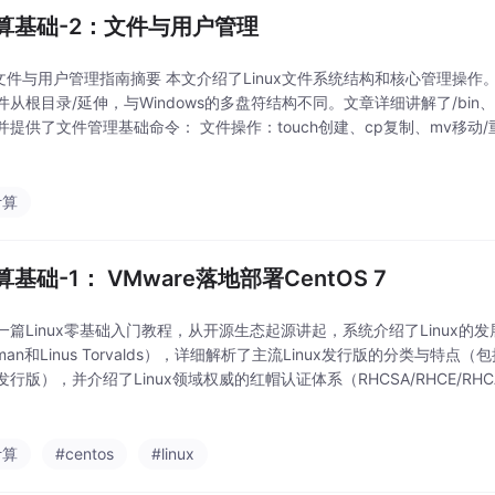
算基础-2：文件与用户管理
ux 文件与用户管理指南摘要 本文介绍了Linux文件系统结构和核心管理操作。
从根目录/延伸，与Windows的多盘符结构不同。文章详细讲解了/bin、/
并提供了文件管理基础命令： 文件操作：touch创建、cp复制、mv移动/
dir创建、cd切换 内容查看：cat/more查看全文、he
计算
基础-1： VMware落地部署CentOS 7
一篇Linux零基础入门教程，从开源生态起源讲起，系统介绍了Linux的发展
allman和Linus Torvalds），详细解析了主流Linux发行版的分类与
行版），并介绍了Linux领域权威的红帽认证体系（RHCSA/RHCE/RH
部署的实操部分，包括计算机硬件组成原理、常见服
计算
#centos
#linux