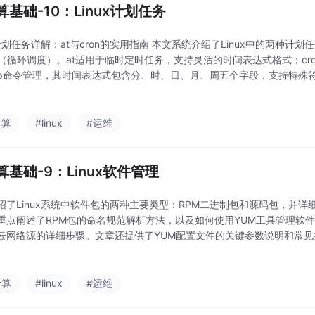
算基础-10：Linux计划任务
x计划任务详解：at与cron的实用指南 本文系统介绍了Linux中的两种计
on（循环调度）。at适用于临时定时任务，支持灵活的时间表达式格式；cr
ntab命令管理，其时间表达式包含分、时、日、月、周五个字段，支持特
讲解了两种工具的使用方法、常见场景和注意事项，包括服务状态检查、
计算
#linux
#运维
算基础-9：Linux软件管理
绍了Linux系统中软件包的两种主要类型：RPM二进制包和源码包，并
重点阐述了RPM包的命名规范解析方法，以及如何使用YUM工具管理软
云网络源的详细步骤。文章还提供了YUM配置文件的关键参数说明和常见
环境下软件安装与管理的基本技能。通过本文，读者可以系统了解RPM包
配
计算
#linux
#运维