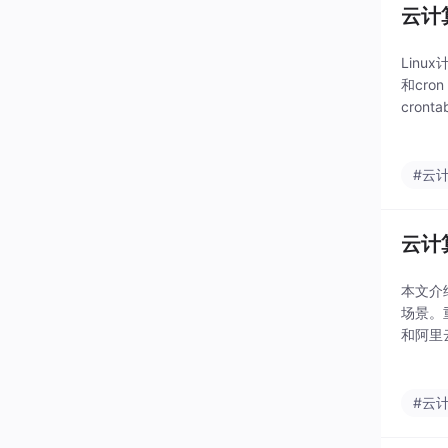
云计
Linu
和cr
cro
章详细
#云
云计
本文介
场景。
和阿里
nux
环境下
#云