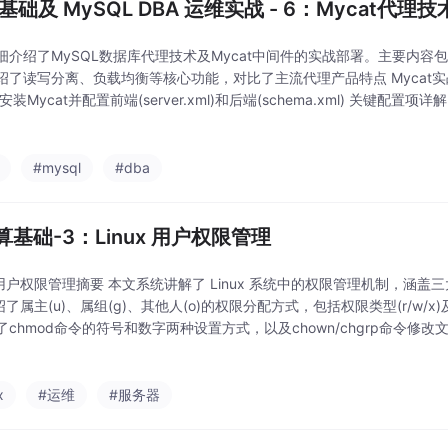
 基础及 MySQL DBA 运维实战 - 6：Mycat代理技
细介绍了MySQL数据库代理技术及Mycat中间件的实战部署。主要内容
绍了读写分离、负载均衡等核心功能，对比了主流代理产品特点 Mycat实战
安装Mycat并配置前端(server.xml)和后端(schema.xml) 关键配
换模式等 MySQL集群用户权限配置 Mycat启动与验证 提供
#mysql
#dba
算基础-3：Linux 用户权限管理
x 用户权限管理摘要 本文系统讲解了 Linux 系统中的权限管理机制，涵盖
了属主(u)、属组(g)、其他人(o)的权限分配方式，包括权限类型(r/w/x)及
了chmod命令的符号和数字两种设置方式，以及chown/chgrp命令修
战案例展示完整权限配置流程。 ACL 权限：指出传统U
x
#运维
#服务器