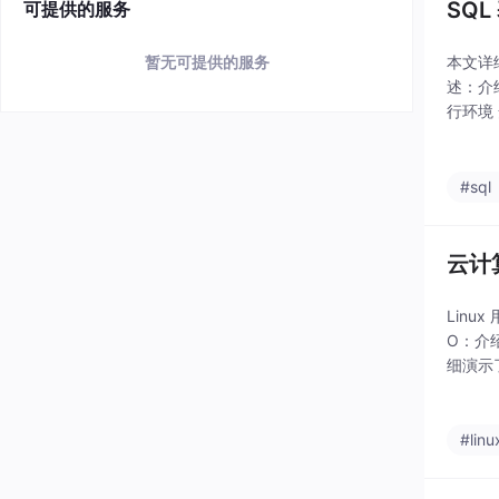
SQL
可提供的服务
本文详
暂无可提供的服务
述：介
行环境 
略、切
#sql
云计
Linu
O：介绍
细演示
通过实
#linu