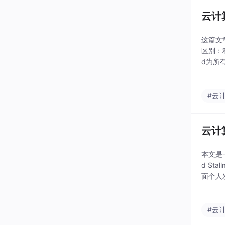
云计算
这篇文
区别：
d为所
转换关
#云
云计算
本文是
d St
面个人发
x系统
#云