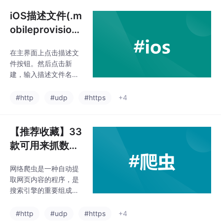
目了然，直接理解业务
补救”操作。文章强调，
逻辑。当然，安全问题
iOS描述文件(.m
上线不是结束，
远不止这些，但代码易
obileprovision)
读性本身就是安全隐
一键申请
患。App 加固并不是“你
在主界面上点击描述文
用了就万无一失”，而是
件按钮。然后点击新
一个博弈——你让攻击
建，输入描述文件名称
者多耗 10 小时，他们
（建议使用字母和数字
就可能换个目标。Ipa G
组合，便于辨识）。选
#http
#udp
#https
+4
uard 是我们这次测试中
择描述文件类型，再选
最轻量、跨技术栈兼容
择bundle ID。如果没有
性最强的选择。当然，
bundle ID，可以点击弹
【推荐收藏】33
还有很多类似
出框下方的添加bundle
款可用来抓数据
按钮。bundle ID也叫a
的开源爬虫软件
pp ID，app和描述文件
网络爬虫是一种自动提
工具
是绑定的，但可以和多
取网页内容的程序，是
个app共用同一个证
搜索引擎的重要组成部
书。对于iOS开发者来
分。传统爬虫从一个或
说，使用Keymob克魔
若干初始网页的URL开
#http
#udp
#https
+4
开发助手可以更高效地