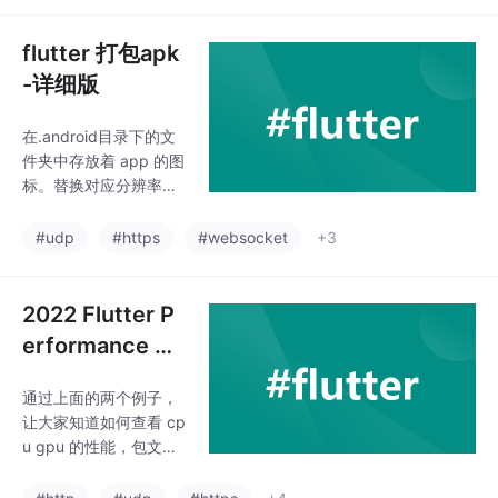
此外，它还提供了对原
生平台功能的访问接
flutter 打包apk
口，使得开发者能够在
-详细版
跨平台的基础上充分利
用设备的
在.android目录下的文
件夹中存放着 app 的图
标。替换对应分辨率文
件夹中的图标即可，注
意。
#udp
#https
#websocket
+3
2022 Flutter P
erformance 性
能调试工具 dev
通过上面的两个例子，
Tools
让大家知道如何查看 cp
u gpu 的性能，包文件
大小分析。在iOS开发
中，使用appuploader