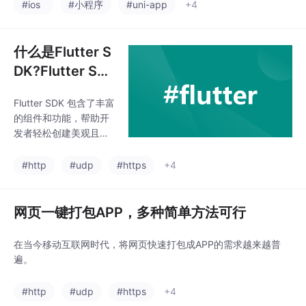
弱网环境及Mock数据，可显著提升开发效率。访问Charles中文镜
#ios
#小程序
#uni-app
+4
像网可获取相关资源，帮助开发者快速掌握这一调试工具。
什么是Flutter S
DK?Flutter SD
K下载与安装教
Flutter SDK 包含了丰富
程
的组件和功能，帮助开
发者轻松创建美观且功
能强大的移动应用。其
核心特点之一是采用了
#http
#udp
#https
+4
响应式编程模型，能够
实时更新用户界面，使
得应用的交互更加流畅
网页一键打包APP，多种简单方法可行
和自然。同时，Flutter
SDK 内置了大量可定制
在当今移动互联网时代，将网页快速打包成APP的需求越来越普
的 UI 组件，开发者可以
遍。
根据自己的设计需求快
速搭建出精美的界面，
#http
#udp
#https
+4
大大缩短了开发周期。