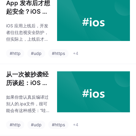
App 发布后才想
起安全？iOS 后
置混淆的实战方
iOS 应用上线后，开发
法与工具路线
者往往忽视安全防护，
（含 Ipa Guard
但实际上，上线后才是
应用体验）
安全风险的开始。文章
通过实际案例指出，Ap
#http
#udp
#https
+4
p 在安装包中可能处于
“开源状态”，暴露代码
逻辑和资源文件。作者
从一次被抄袭经
总结了三个常被忽视的
历谈起：iOS Ap
保护盲区：未剥离的符
p 安全保护实战
号、未混淆的资源文件
如果你曾认真反编译过
路径和命名规则、缺乏
别人的.ipa文件，很可
自动重签名测试流程。
能会有这种感受：“哇，
为解决这些问题，作者
这代码也太干净了吧。
推荐使用 Ipa Guard 等
类名像，方法名是，甚
#http
#udp
#https
+4
工具进行后置加固，并
至资源图片都还叫。一
分享了一次成功的“后置