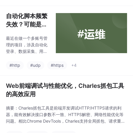
始，获得初始网页上的
管理这些证书和描述文
URL，在抓取网页的过
件。Keym
程中不断从当前页面上
自动化脚本频繁
抽取新的URL放入队
失效？可能是你
列，直到满足系统的一
忽略了浏览器指
定停止条件。聚焦爬虫
最近在做一个多账号管
纹
的工作流程更为复杂，
理的项目，涉及自动化
需要根据一定的网页分
登录、数据采集、用户
析算法过滤与主题无关
行为模拟等功能。刚开
的链接，保留有用的链
始一切顺利，脚本跑得
#http
#udp
#https
+4
接并将其放入等待抓取
飞快。但不久后就频繁
的URL队列。所有被爬
遇到验证码、登录失
虫抓取的网页会被系统
败，甚至账号被封。仔
Web前端调试与性能优化，Charles抓包工具
存储、分析、过滤，并
细排查后，发现“浏览器
建立索引以便查
的高效应用
指纹”成了主要问题。
摘要：Charles抓包工具是前端开发调试HTTP/HTTPS请求的利
器，能有效解决接口参数不一致、HTTPS解密、网络性能优化等
问题。相比Chrome DevTools，Charles支持全局抓包、请求重写
和带宽模拟，更适合复杂场景调试。通过实时监控请求细节、模拟