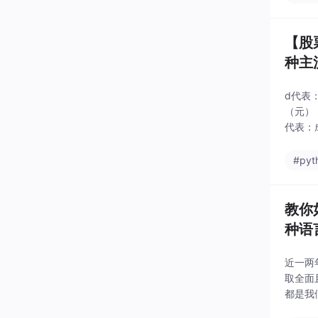
【股
种主
d代表：
（元）
代表：
涨跌额
#pyt
教你如
种语
配有
​近一
取全面
都是我
们的投