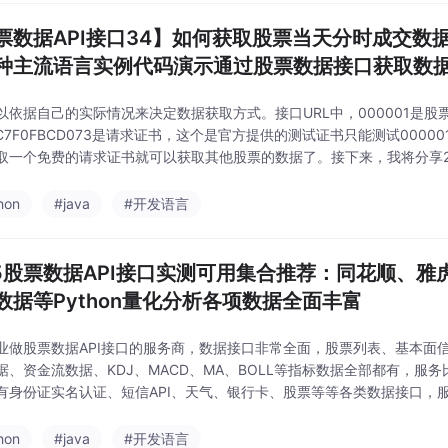
票数据API接口34】如何获取股票当天分时成交数据之P
种主流语言实例代码演示通过股票数据接口获取数
以依据自己的实际情况来决定数据获取方式。接口URL中，000001是股票代码，
-0C7F0FBCD073是请求证书，这个是官方提供的测试证书只能测试000
取一个免费的请求证书就可以获取其他股票的数据了。接下来，我将分享2
数据接口，并通过Python、JavaScript（Node.js）、Ja
hon
#java
#开发语言
25股票数据API接口实测可用集合推荐：同花顺、雅
数据等Python量化分析各项数据全面丰富
业做股票数据API接口的服务商，数据接口非常全面，股票列表、基本面
据、资金流数据、KDJ、MACD、MA、BOLL等指标数据全部都有，服
有身份证实名认证、短信API、天气、银行卡、股票等等各类数据接口，
接口只有实时交易数据，没有其他。历史分时KDJ(9,3,3)API接口：<http:
hon
#java
#开发语言