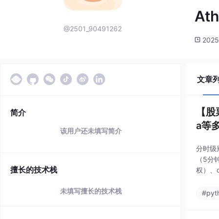
At
@2501_90491262
2025
文章
【股
简介
a等
该用户还未填写简介
分时级
（5分
擅长的技术栈
权）、
mq（
未填写擅长的技术栈
#pyt