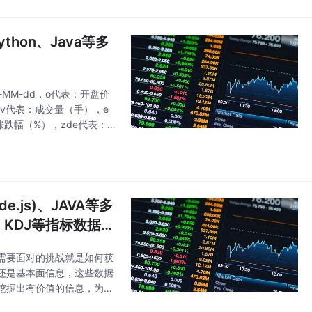
hon、Java等多
-MM-dd，o代表：开盘价
v代表：成交量（手），e
涨跌幅（%），zde代表：
取股票数据，是
e.js)、JAVA等多
KDJ等指标数据）
需要面对的挑战就是如何获
还是基本面信息，这些数据
挖掘出有价值的信息，为我
自编网易股票页面爬虫、申