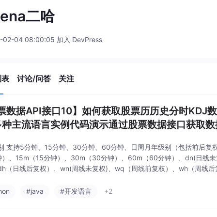
hena二哈
-02-04 08:00:05 加入 DevPress
列表
讨论/问答
关注
票数据API接口10】如何获取股票历历史分时KDJ数据之
多种主流语言实例代码演示通过股票数据接口获取数
别 支持5分钟、15分钟、30分钟、60分钟、日周月年级别（包括前后复
钟）、15m（15分钟）、30m（30分钟）、60m（60分钟）、dn(日线
dh（日线后复权）、wn(周线未复权)、wq（周线前复权）、wh（周线后
月线前复权）、mh（月线后复权）、yn(年线未复权)、yq（年线前复权）
hon
#java
#开发语言
+2