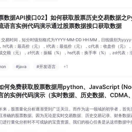
票数据API接口02】如何获取股票历史交易数据之Pyt
流语言实例代码演示通过股票数据接口获取数据
交易时间，短分时级别格式为YYYY-MM-DD HH:MM，日线级别为yyyy
，h代表：最高价（元），l代表：最低价（元），c代表：收盘价（元），
成交额（元），zf代表：振幅（%），hs代表：换手率（%），zd代表：
（元）,​如今，量化分析在股市领域风靡一时，其核心要素在于数据，获
hon
#java
#开发语言
+1
何免费获取股票数据用python、JavaScript (Nod
言的实例代码演示（实时数据、历史数据、CDMA、
股票数据API接口说明文档说明
两年来，股票量化分析逐渐受到广泛关注。而作为这一领域的初学者，首先
且准确的股票数据。因为无论是实时交易数据、历史交易记录、财务数据
们进行量化分析时不可或缺的宝贵资源。我们的核心任务是从这些数据中
资策略提供有力的支持。​在寻找数据的过程中，我尝试了多种途径，包括