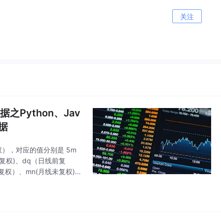
关注
Python、Jav
据
权），对应的值分别是 5m
未复权)、dq（日线前复
复权）、mn(月线未复权)、
、yh（