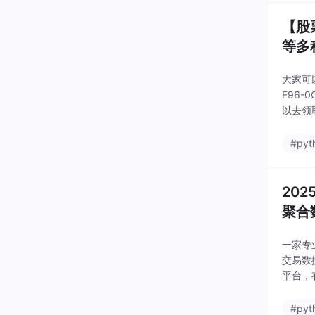
【股
等多
大家可
F96
以去领
专业股票
#pyt
20
聚合
一家专
交易数
平台，
据的股票
#pyt