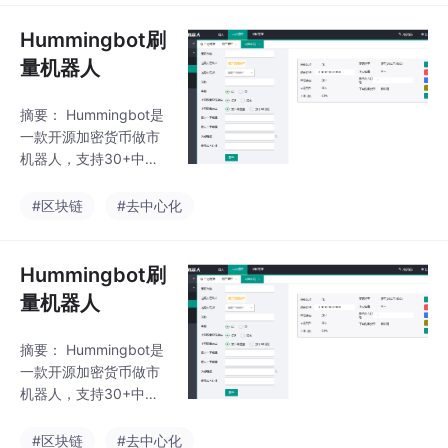
和Gap范围，动态调控
盘口价差。补单管理需
Hummingbot刷
平衡流动性与风险，通
量机器人
过阈值控制安全边界。
机器人本质是策略执行
摘要： Hummingbot是
工具，无自主决策能
一款开源加密货币做市
力，运行效果取决于用
机器人，支持30+中心
户预设策略的合理性。
化（如Binance）和去
需结合项目特点制定严
中心化交易所（如Unis
#区块链
#去中心化
谨规则才能发挥最佳效
wap），通过自动化策
能。(149字)
略提供流动性并盈利。
核心功能包括多交易所
Hummingbot刷
挂单、跨平台套利和AM
量机器人
M套利，用户可自定义
价差、订单量等参数。
摘要： Hummingbot是
盈利模式涵盖价差收
一款开源加密货币做市
益、交易所返佣和流动
机器人，支持30+中心
性挖矿奖励，适合个人
化（如Binance）和去
交易者、做市商及DeFi
中心化交易所（如Unis
#区块链
#去中心化
参与者优化被动收入。