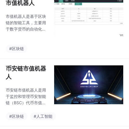
市值机器人
市值机器人是基于区块
链的智能工具，主要用
于数字货币的自动化市
值管理。核心功能包
括：1）实时监控市场数
据并自动执行交易；2）
#区块链
内置风险管理机制；
3）支持批量地址管理
与资产归集。其优势在
币安链市值机器
于提升交易效率50%、
人
降低人工成本、增强流
动性并保障资金安全，
币安链市值机器人是用
特别适合高波动的数字
于监控和管理币安智能
货币市场。
链（BSC）代币市值的
自动化工具。主要功能
包括交易刷量、策略执
#区块链
#人工智能
行和资金管理，通过API
实时获取数据并触发交