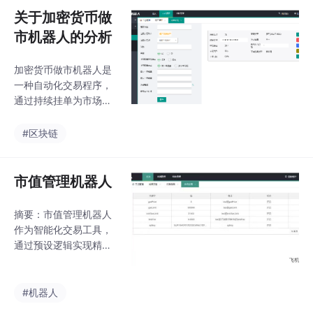
易或警报。这类工具适
关于加密货币做
用于高波动的数字货币
市机器人的分析
市场，在牛市中尤为有
效，常见于狙击低市值
加密货币做市机器人是
代币或跟踪排名变化等
一种自动化交易程序，
场景。典型应用包括Pa
通过持续挂单为市场提
ncakeSwap狙击机器人
供流动性并赚取价差收
和第三方平台支持的自
益。其核心功能包括价
#区块链
动化交易策略。
格预测、动态价差调
整、持仓管理和风控模
块，通过连接交易所API
市值管理机器人
实现高频交易。常见策
略有被动做市、统计套
摘要：市值管理机器人
利和跨所套利等，但面
作为智能化交易工具，
临市场波动、无常损失
通过预设逻辑实现精准
和合规性等风险。这类
做市。其核心功能包括
机器人需平衡盈利与风
交易刷量和智能跟随，
险，在剧烈波动的加密
确保价格中性。关键参
#机器人
市场中谨慎运作。
数需灵活设置波动精度