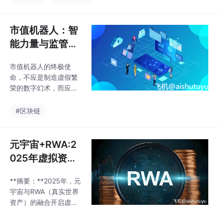
wap），通过自动化策
其开源特性与实时监控
略提供流动性并盈利。
工具（如Hummingbot
核心功能包括多交易所
市值机器人：智
M
挂单、跨平台套利和AM
能力量与监管博
M套利，用户可自定义
弈下的金融新生
价差、订单量等参数。
市值机器人的终极使
态
盈利模式涵盖价差收
命，不应是制造虚假繁
益、交易所返佣和流动
荣的数字幻术，而应成
性挖矿奖励，适合个人
为连接实体价值与金融
交易者、做市商及DeFi
资本的透明桥梁——这
#区块链
参与者优化被动收入。
需要技术开发者、市场
其开源特性与实时监控
参与者与监管机构的共
工具（如Hummingbot
同努力，让工具理性真
元宇宙+RWA:2
M
正服务于价值理性的实
025年虚拟资产
现。更复杂的风险来自
与真实世界的金
AI决策黑箱——2025年
**摘要：**2025年，元
融融合实验
7月，3000台量化机器
宇宙与RWA（真实世界
人因训练数据污染，误
资产）的融合开启虚实
判常规市场波动为“交易
共生的金融新纪元。区
所暴雷”信号，同步挂出