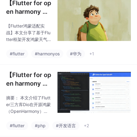
【Flutter for op
en harmony 】
Flutter三方库w
【Flutter鸿蒙适配实
eather_icons的
战】本文分享了基于Flu
鸿蒙化适配与实
tter框架开发鸿蒙天气A
战指南
PP的全过程。作者通过
weather_icons三方库
#flutter
#harmonyos
#华为
+1
实现天气图标展示，详
细介绍了项目背景、技
术选型和实现步骤。文
【Flutter for op
章包含完整的代码示
en harmony 】
例，重点讲解了天气数
Flutter三方库Di
据模型构建、API服务封
摘要： 本文介绍了Flutt
o的鸿蒙化适配
装和UI界面开发，特别
er三方库Dio在开源鸿蒙
标注了鸿蒙平台适配时
与实战指南
（OpenHarmony）上
遇到的权限配置等坑
的适配与实战应用。作
点。该项目实现了自动
者在开发健康管理APP
#flutter
#php
#开发语言
+2
定位、实时天气显示和
时，使用Dio实现网络请
三日预报功能，为Flutt