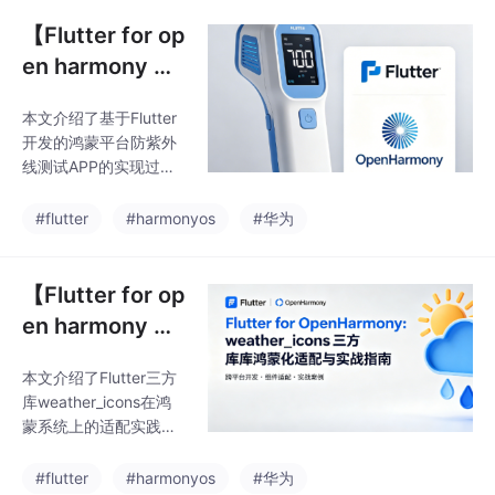
求功能，并分享了适配
er应用鸿蒙化提供了实
过程中的关键点。文章
【Flutter for op
详细讲解了Dio的依赖引
en harmony 】
入、版本选择（推荐5.
Flutter三方库防
4.3+1），以及如何封
本文介绍了基于Flutter
紫外线测试的鸿
装网络请求服务，包括
开发的鸿蒙平台防紫外
拦截器配置、异常处理
蒙化适配与实战
线测试APP的实现过
和JSON数据解析。此
指南
程。作者作为一名大学
外，还提供了健康资讯
生，出于户外运动防晒
#flutter
#harmonyos
#华为
列表页面的完整实现代
需求，开发了这款兼具
码，涵盖数据模型定
实用性和学习价值的应
义、API请求封装和U
用。文章详细说明了项
【Flutter for op
目依赖库的选择（如Di
en harmony 】
o、Geolocator等）及
Flutter三方库w
其鸿蒙适配性，并提供
本文介绍了Flutter三方
eather_icons的
了核心代码实现，包括
库weather_icons在鸿
紫外线数据模型、网络
鸿蒙化适配与实
蒙系统上的适配实践。
请求服务封装以及主页
战指南
作者开发了一款简洁
面UI设计。该APP能够
的"每日天气助手"AP
#flutter
#harmonyos
#华为
根据位置获取紫外线指