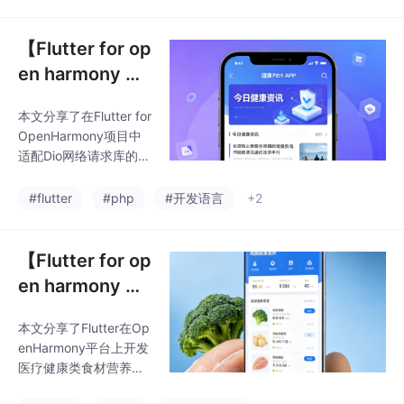
P，通过自动获取用户
数，提供防护建议，并
位置显示当前天气和未
支持离线模拟数据功
来3天预报。文章详细
【Flutter for op
能。项目不仅解决了
讲解了项目依赖配置
en harmony 】
（包括geolocator在鸿
Flutter三方库Di
蒙上的特殊权限设
本文分享了在Flutter for
o网络请求的鸿
置）、天气数据模型定
OpenHarmony项目中
义、API服务封装以及UI
蒙化适配与实战
适配Dio网络请求库的实
实现过程。特别分享了
指南
战经验。作者通过开发
在鸿蒙系统适配过程中
健康资讯APP列表功
#flutter
#php
#开发语言
+2
遇到的兼容性问题及解
能，详细介绍了从崩溃
决方案，为开发者提供
问题到解决方案的全过
了Flut
程。文章包含三个核心
【Flutter for op
部分：数据模型定义、
en harmony 】
网络请求服务类实现和
Flutter三方库网
列表页面构建，重点讲
本文分享了Flutter在Op
络请求+食材营
解了鸿蒙设备上的特殊
enHarmony平台上开发
适配点，如超时设置、
养搜索筛选的鸿
医疗健康类食材营养查
异常处理和分页逻辑。
蒙化适配与实战
询APP的实战经验。作
通过具体代码示例展示