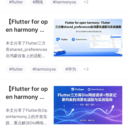
者作为大二学生，在开
指南
#flutter
#网络
#harmonyos
+2
了如何将Dio与Flutter结
发过程中遇到了三个鸿
合使用，并针对鸿蒙平
蒙专属问题：HTTP请
台进行了优化调整，为
求被拦截、状态刷新与
【Flutter for op
生命周期冲突、网格布
en harmony 】
局兼容异常，并提供了
Flutter三方库sh
详细解决方案。文章总
本文分享了Flutter三方
ared_preferen
结了四大鸿蒙适配要
库shared_preferences
点：权限配置、网络请
ces的鸿蒙化适
在鸿蒙设备上的适配经
求、生命周期管理和布
配与实战指南
验。作者开发了一个"早
局适配，同时提供了完
睡提醒"工具，通过shar
#flutter
#harmonyos
#华为
+3
整的代码实现，包括数
ed_preferences存储睡
据模型、网络请求工具
眠时间、熬夜次数等数
和主页面逻辑。该项目
据，并使用flutter_local
【Flutter for op
展示了Flutter
_notifications实现定时
en harmony 】
提醒功能。文章详细介
Flutter三方库Di
绍了数据存储服务、通
本文分享了Flutter在Op
o网络请求+熬夜
知服务的实现代码，并
enHarmony上的开发实
指出鸿蒙适配时需注意
记录列表的鸿蒙
践，重点解决Dio网络请
版本问题（推荐使用2.