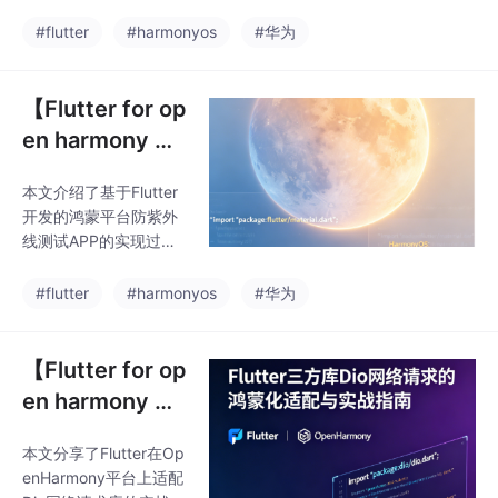
化适配与实战指
求适配问题。作者开发
2.2版本）。该工
了一款熬夜健康管理AP
南
#flutter
#harmonyos
#华为
P，在鸿蒙适配过程中
遇到三个典型问题：网
络权限声明不完整导致
【Flutter for op
请求拦截、页面销毁后
en harmony 】
异步回调崩溃、下拉刷
Flutter三方库防
新机制差异引发无限加
本文介绍了基于Flutter
紫外线测试的鸿
载。文章详细记录了每
开发的鸿蒙平台防紫外
个问题的排查过程和解
蒙化适配与实战
线测试APP的实现过
决方案，包括添加详细
指南
程。作者从实际需求出
权限声明、组件挂载状
发，开发了一个能够检
#flutter
#harmonyos
#华为
态判断、更换下拉刷新
测紫外线强度的应用，
组件等关键步骤。同时
包含数据模型、网络请
提供了完整的代码实
求服务和UI界面等核心
【Flutter for op
现，包含数据模型定
模块。文章详细说明了
en harmony 】
依赖库的选择理由（如
Flutter三方库Di
Dio 5.x对鸿蒙的优化支
本文分享了Flutter在Op
o网络请求的鸿
持），并提供了完整的
enHarmony平台上适配
紫外线数据模型定义和
蒙化适配与实战