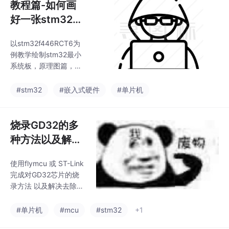
教程篇-如何画
好一张stm32最
小系统板（原理
以stm32f446RCT6为
图篇）
例教学绘制stm32最小
系统板，原理图篇，通
俗易懂。
#stm32
#嵌入式硬件
#单片机
烧录GD32的多
种方法以及解决
串口芯片读/写保
使用flymcu 或 ST-Link
护等烧录失败问
完成对GD32芯片的烧
题
录方法 以及解决去除读
保护失败的方法。烧录
GD32,串口下载
#单片机
#mcu
#stm32
+1