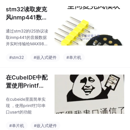
stm32读取麦克
风inmp441数据
并实时播放
通过stm32的I2S协议读
取inmp441的音频数据
并实时传输给MAX983
57功放芯片通过扬声器
进行播放
#stm32
#嵌入式硬件
#单片机
在CubeIDE中配
置使用Printf打
印串口USART数
在cubeide里面简单实
据
现 ，使用printf打印串
口usart的功能
#单片机
#嵌入式硬件