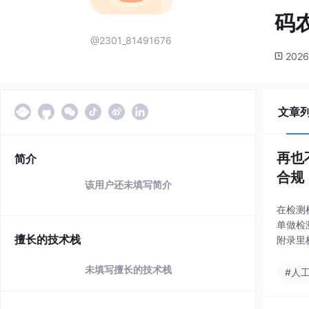
码
@2301_81491676
2026
文章
再也
简介
合规
该用户还未填写简介
在检测
单做检
擅长的技术栈
附录里
患，机
未填写擅长的技术栈
影响；
#人