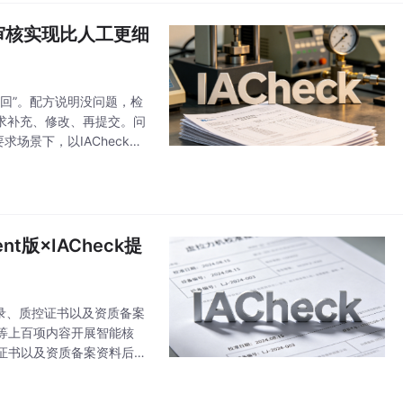
档审核实现比人工更细
回”。配方说明没问题，检
求补充、修改、再提交。问
景下，以IACheck（I
流程，把原本依赖人
版×IACheck提
记录、质控证书以及资质备案
等上百项内容开展智能核
证书以及资质备案资料后，
别、适用标准和实验室质量