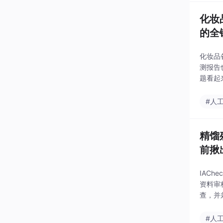
化妆
的全
化妆品
测报告
题看起
nspe
#人
精馏
前揪
IAC
资料审
查，并
会自动
体系要
#人