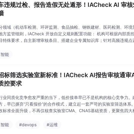
车违规过检、报告造假无处遁形！IACheck AI 
墙
分领域（机动车检测、环评监测、食品抽检、钢铁建材、医药检测、环境
地方监管细则，IACheck 开放自定义规则配置功能： 机构可根据内部
目特殊要求，自主新增审核条目、搭建企业专属知识库；针对高频违规点
强制校验、采样流程硬性规范、报告必填项锁定校验，高度贴合细分行业
而是量身定制
工智能
招标筛选实验室新标准！IACheck AI报告审核通审
质控要求
行业同质化竞争愈发严重的当下，低价接单早已不是机构的核心竞争力。
方，早已摒弃“只看报价”的合作模式，建立起一套严苛的实验室筛选体系。
收标准全面升级，不再仅核查实验室CMA、CNAS基础资质，更聚焦四大
工智能
#devops
#运维