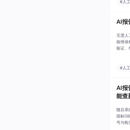
#人
AI
无需人
核维保
验证、
审核路
适用错
#人
AI
能查
随后系
国标G
号与检
语义级