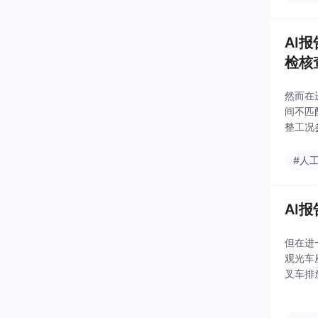
AI
检核
然而在
间不匹
整工况
统，重
焊接与
#人
AI
但在进
观光车
叉车排
条件与
证、安