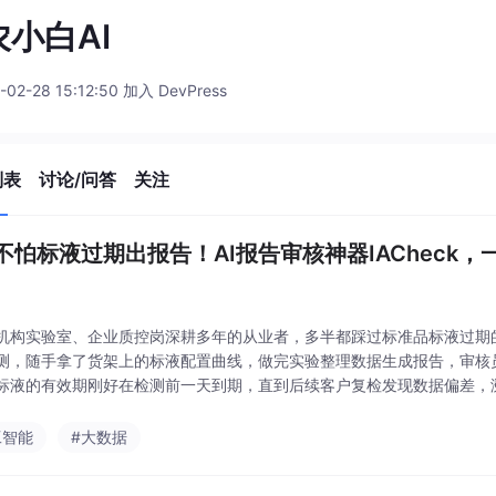
农小白AI
-02-28 15:12:50 加入 DevPress
列表
讨论/问答
关注
不怕标液过期出报告！AI报告审核神器IACheck
机构实验室、企业质控岗深耕多年的从业者，多半都踩过标准品标液过期
测，随手拿了货架上的标液配置曲线，做完实验整理数据生成报告，审核
标液的有效期刚好在检测前一天到期，直到后续客户复检发现数据偏差，
构不仅要全额赔付客户的检测费用，还被监管部门开出了整改通知书，连
工智能
#大数据