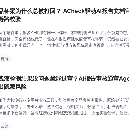
品备案为什么总被打回？IACheck驱动AI报告文
链路校验
备案这件事，很多企业都有同一种体验：材料明明准备齐了，但就是“被打
也合格，安全评估也做了，但在AI报告审批或监管审核环节，仍然会被要
来零散，但本质只有一个：“文档细节没有被系统级审查覆盖”。在这种高要求场
ctor AI Check）为核心的AI报告文档审核系统，开始被用于化妆品备案
工智能
残液检测结果没问题就能过审？AI报告审核通审Agent
出隐藏风险
heck作为检测行业专用AI审核工具，能够覆盖全品类检测报告、原始实验
核，对错别字、专业术语、签章信息、逻辑关系、数据冲突、标准合规性
兼容多平台运行。当系统接收到精馏残液检测报告、原始实验记录、质控
识别项目内容和审核目标，自主拆解审核任务。系统能够根据检测项目类
求，将审核工
工智能