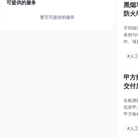
可提供的服务
黑烟
防火
暂无可提供的服务
不同细
条例与
件、项
车判定
模板，
#人
甲方
交付
在检测
优质甲
甲方验
#人