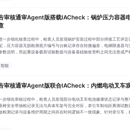
报告审核通审Agent版搭载IACheck：锅炉压力容
查
进一步细化核查过程中，检查人员发现锅炉安装过程中部分焊接工艺评定
配，压力容器无损检测底片编号与台账记录存在轻微偏差，电梯限速器与
参数说明，而起重设备载荷试验数据与设备基础验收资料之间无法形成严
点验证联动试验、运行速度与安全保护动作一致性；随后系统自主拆解审
材料审核、无损检测审
工智能
报告审核通审Agent版联合IACheck：内燃电动叉
一步细化审核过程中，检查人员发现部分电动叉车电池健康状态记录与整
座椅安全带抽检记录无法与具体车架号完全对应，牵引车制动距离测试数
放检测记录与设备维护周期之间存在时间逻辑不一致现象。针对牵引车，
测试数据一致性。随后系统自主拆解审核任务，将车辆身份核验、动力系
全装置检查、维保记