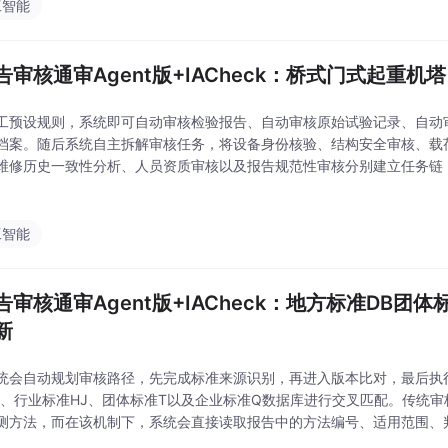
工智能
报告审核通审Agent版+IACheck：桥式门式起重
工预设规则，系统即可自动审核检验报告、自动审核原始试验记录、自动
档案。随后系统自主拆解审核任务，将设备身份核验、结构安全审核、载
维修历史一致性分析、人员资质审核以及报告规范性审核分别建立任务链
径。它不仅可以识别报告中的错别字、术语错误与格式问题，还能够检测
误、证据链缺失以及
工智能
报告审核通审Agent版+IACheck：地方标准DB团
新
统会自动规划审核路径，先完成标准来源识别，再进入版本比对，最后执
B、行业标准HJ、团体标准T以及企业标准Q数据库进行交叉匹配。传统
测方法，而在该机制下，系统会直接读取报告中的方法编号、适用范围、
比对。在多标准并行的复杂场景中，这一能力尤为关键。在这一类风险场景中，