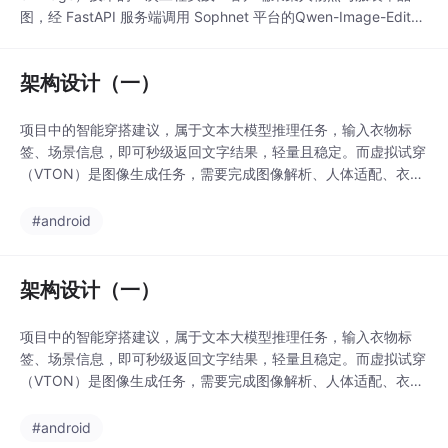
图，经 FastAPI 服务端调用 Sophnet 平台的Qwen-Image-Edit-2
509 图像编辑模型，通过双图输入与自然语言编辑指令生成近似
上身效果。我们走的是 B：在 Sophnet 文档里，`Qwen-Image-E
架构设计（一）
dit-2509` 支持 1～3 张参考图
项目中的智能穿搭建议，属于文本大模型推理任务，输入衣物标
签、场景信息，即可秒级返回文字结果，轻量且稳定。而虚拟试穿
（VTON）是图像生成任务，需要完成图像解析、人体适配、衣物
形变、画面渲染等一系列复杂操作，耗时普遍在30–120秒，对网
络、超时、文件传输的要求远高于普通文本接口。因此我摒弃了将
#android
试穿功能嵌入AI聊天窗口的常规做法，采用独立页面、独立接口、
独立服务逻辑的设计，从根源避免功能耦合、超时崩
架构设计（一）
项目中的智能穿搭建议，属于文本大模型推理任务，输入衣物标
签、场景信息，即可秒级返回文字结果，轻量且稳定。而虚拟试穿
（VTON）是图像生成任务，需要完成图像解析、人体适配、衣物
形变、画面渲染等一系列复杂操作，耗时普遍在30–120秒，对网
络、超时、文件传输的要求远高于普通文本接口。因此我摒弃了将
#android
试穿功能嵌入AI聊天窗口的常规做法，采用独立页面、独立接口、