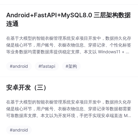
独立服务逻辑的设计，从根源避免功能耦合、超时崩
Android+FastAPI+MySQL8.0 三层架构数据
连通
在基于大模型的智能衣橱管理系统安卓项目开发中，数据持久化存
储是核心环节，用户账号、衣橱衣物信息、穿搭记录、个性化标签
等业务数据均需要数据库提供稳定支撑。本文以 Windows11 + An
droid Studio Hedgehog + MySQL 8.0.36 + Python FastAPI 为
完整开发环境，完整记录安卓模拟器 + 后端服务 + MySQL三层联
#android
#fastapi
#架构
动的数据对接全过程。项目本身支持云
安卓开发（三）
在基于大模型的智能衣橱管理系统安卓项目开发中，数据持久化存
储是核心环节，用户账号、衣橱衣物信息、穿搭记录等数据都需要
可靠数据库支撑。本文以为开发环境，手把手实现安卓端直连 My
SQL 数据库，包含驱动配置、连接代码编写、权限放开、时区 / S
SL / 防火墙等全场景报错解决。存储用户账号密码保存衣物图片、
#android
分类、标签记录虚拟试穿历史、穿搭方案实现多设备数据同步安卓