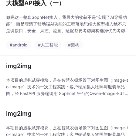
大模型API接入（一）
做完这一整套SophNet接入，我最大的收获不是“实现了AI穿搭功
能”，而是理清了移动端AI功能的工程落地思维大模型接入绝不只
是调接口，安全、风控、流量、适配都要考虑架构选择优先考虑线
上稳定性，而不是开发方便Prompt工程是AI项目差异化的关键，
直接决定最终展示效果代码要解耦、收口，才能让项目可维护、可
#android
#人工智能
#架构
迭代、可上线。
img2img
本项目的虚拟试穿模块，是在智慧衣橱场景下对图生图（Image-t
o-Image）技术的一次工程实践：客户端采集人物照与服装单品
图，经 FastAPI 服务端调用 Sophnet 平台的Qwen-Image-Edit-2
509 图像编辑模型，通过双图输入与自然语言编辑指令生成近似
上身效果。我们走的是 B：在 Sophnet 文档里，`Qwen-Image-E
img2img
dit-2509` 支持 1～3 张参考图
本项目的虚拟试穿模块，是在智慧衣橱场景下对图生图（Image-t
o-Image）技术的一次工程实践：客户端采集人物照与服装单品