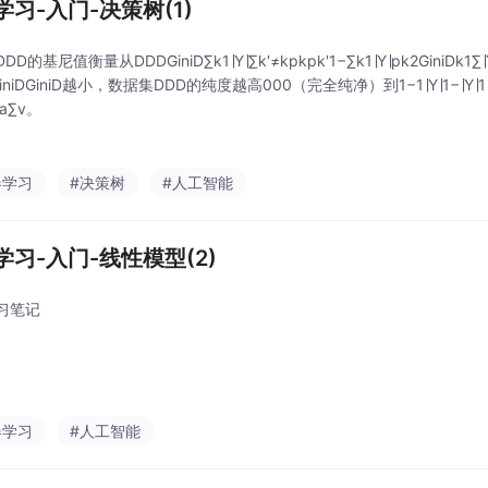
学习-入门-决策树(1)
D的基尼值衡量从DDDGiniD∑k1∣Y∣∑k′≠kpkpk′1−∑k1∣Y∣pk2GiniDk1∑∣Y∣​k′
GiniDGiniD越小，数据集DDD的纯度越高000（完全纯净）到1−1∣Y∣1−∣Y∣1
Da∑v。
器学习
#决策树
#人工智能
学习-入门-线性模型(2)
习笔记
器学习
#人工智能