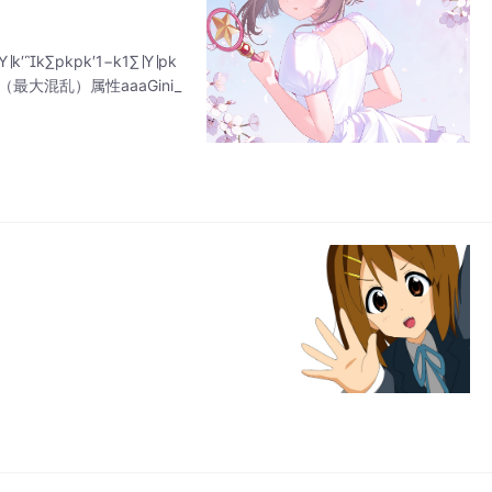
k∑​pk​pk′​1−k1∑∣Y∣​pk
​（最大混乱）属性aaaGini_