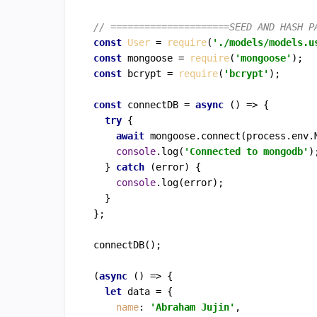
// =====================SEED AND HASH P
const
User
 = 
require
(
'./models/models.u
const
 mongoose = 
require
(
'mongoose'
const
 bcrypt = 
require
(
'bcrypt'
);

const
connectDB
 = 
async
 (
) => {

try
 {

await
 mongoose.
connect
(process.
env
.
console
.
log
(
'Connected to mongodb'
);
  } 
catch
 (error) {

console
.
log
(error);

  }

};

connectDB
();

(
async
 () => {

let
 data = {

name
: 
'Abraham Jujin'
,
