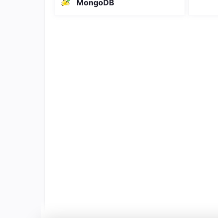
MongoDB
取、更
在 VS Code 中打开文件夹。 第三步,克
任何酒
隆代码。 在 VS Code 中打开一个新终
您想查看
端。单击终端
接。