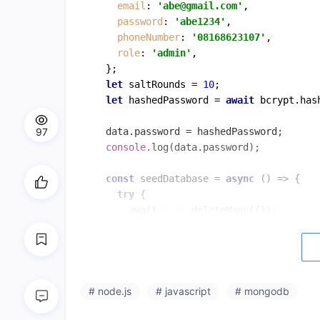
email
: 
'abe@gmail.com'
,

password
: 
'abe1234'
,

phoneNumber
: 
'08168623107'
,

role
: 
'admin'
,

  };

let
 saltRounds = 
10
;

let
 hashedPassword = 
await
 bcrypt.
has
97
  data.
password
 = hashedPassword;

console
.
log
(data.
password
);

const
seedDatabase
 = 
async
 (
) => {

try
 {

await
User
.
deleteMany
({});

await
User
.
insertMany
(data);

console
.
log
(
'Seeding successful'
);
    } 
catch
 (error) {

console
.
log
(error);

    }

# node.js
# javascript
# mongodb
  };
