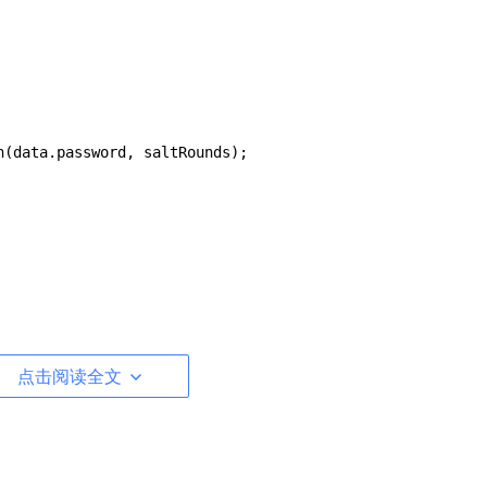
h
(data.
password
, saltRounds);



点击阅读全文