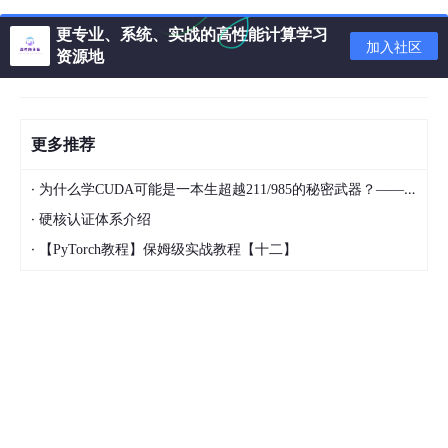
更专业、系统、实战的高性能计算学习
加入社区
资源地
3. 使用PyTorch Serving部署模型
目标：学会使用TorchServe部署PyTorch模型。
内容：
更多推荐
a. 什么是TorchServe？
·
为什么学CUDA可能是一本生超越211/985的秘密武器？——小马的逆袭之路
TorchServe是PyTorch的模型服务工具，可以轻松部署PyTorch模
·
硬核认证体系介绍
型。
·
【PyTorch教程】保姆级实战教程【十二】
b. 如何使用TorchServe部署模型？
实操：
安装TorchServe：
pip 
install
 torchserve torch-model-archiver 