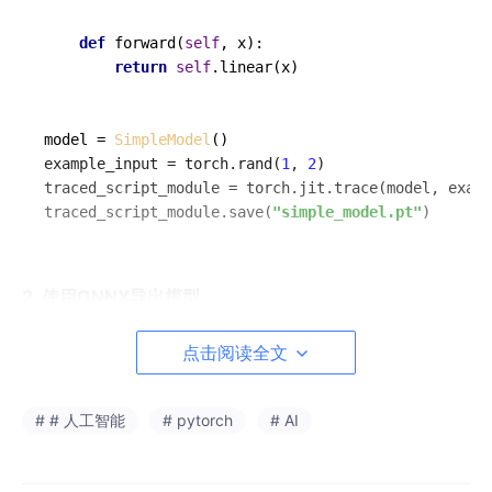
def
forward
(
self
, x
):

return
self
.linear(x)

model = 
SimpleModel
()

example_input = torch.rand(
1
, 
2
)

traced_script_module = torch.jit.trace(model, examp
traced_script_module.save(
"simple_model.pt"
)
2. 使用ONNX导出模型
目标：学会使用ONNX格式导出PyTorch模型。
点击阅读全文
内容：
实操：
# # 人工智能
# pytorch
# AI
torch.onnx.
export
(model, example_input, 
"simple_mod