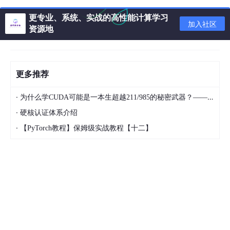
class
ModelWithBatchNorm
(nn.
Module
):

def
__init__
(
self
):

更专业、系统、实战的高性能计算学习
加入社区
super
(
ModelWithBatchNorm
, 
self
).__init__()

资源地
self
.fc1 = nn.
Linear
(
10
, 
5
)

self
.bn1 = nn.
BatchNorm1d
(
5
)

self
.fc2 = nn.
Linear
(
5
, 
1
)

更多推荐
def
forward
(
self
, x
):

·
为什么学CUDA可能是一本生超越211/985的秘密武器？——小马的逆袭之路
        x = 
self
.bn1(torch.relu(
self
.fc1(x)))

·
硬核认证体系介绍
        x = 
self
.fc2(x)

return
 x
·
【PyTorch教程】保姆级实战教程【十二】
2. 超参数调优技巧
2.1 网格搜索
网格搜索是一种穷举搜索方法，用于找到最佳的超参数组合。
实操步骤：