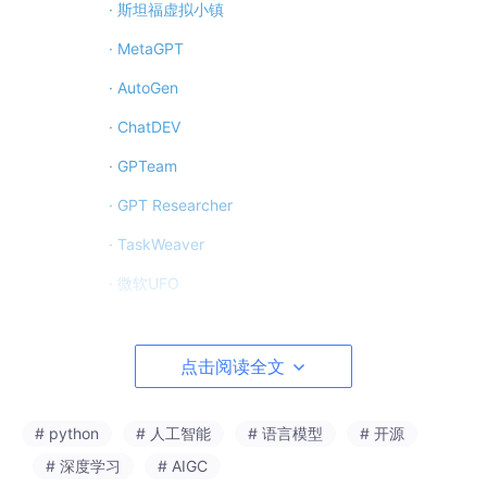
· 斯坦福虚拟小镇
· MetaGPT
· AutoGen
· ChatDEV
· GPTeam
· GPT Researcher
· TaskWeaver
· 微软UFO
· CrewAI
· AgentScope
点击阅读全文
· Camel
# python
# 人工智能
# 语言模型
# 开源
四、Agent框架总结
# 深度学习
# AIGC
五、Agent能做什么？