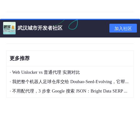
· Single Agent框架
· Multi-Agent框架
武汉城市开发者社区
加入社区
· 其他
Reference
更多推荐
前言
·
Web Unlocker vs 普通代理 实测对比
近期，Agent作为LLM应用的热门技术，从最开始的Agent概念，
·
我把整个机器人足球仓库交给 Doubao-Seed-Evolving，它帮我优化了一套足球战术
到基础Agent的框架，再到后面演化出来的许多Single-Agent和M
util-Agent的变种工作。本文从以上几个部分以此进行讲述，总结
·
不用配代理，3 步拿 Google 搜索 JSON：Bright Data SERP API 实战
目前最主流的Agent框架。
一、Agent的概念
简而言之，Agent（智能体）指能感知环境并采取相应行动的智能
体。