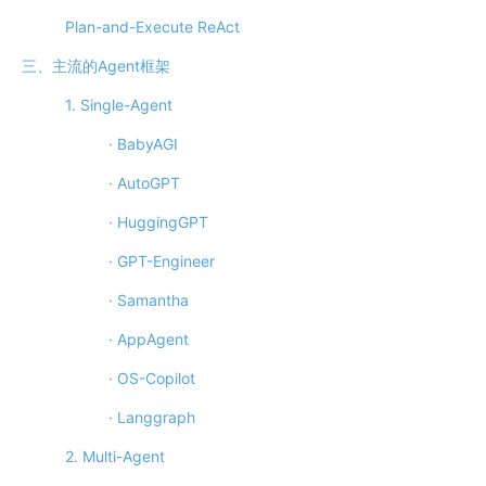
Plan-and-Execute ReAct
三、主流的Agent框架
1. Single-Agent
· BabyAGI
· AutoGPT
· HuggingGPT
· GPT-Engineer
· Samantha
· AppAgent
· OS-Copilot
· Langgraph
2. Multi-Agent