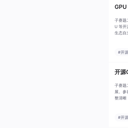
GPU
子赛题二
U 等
生态自
#开
开源
子赛题
展。参
整清晰
仅关联
例
#开