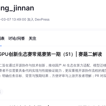
ng_jinnan
-03-07 13:49:00 加入 DevPress
列表
讨论/问答
关注
GPU创新生态赛常规赛第一期（S1）| 赛题二解读
二旨在通过开源协作与技术创新，推动国产 AI 生态在算力适配、模型迁
赛者不仅需要具备代码实现与性能验证能力，更应重视开源协作流程的规范性
：明确任务目标、背景与预期结果，方便评审与上游开发者理解；PR 对应
一个主要 Issue；材料提交完整（按需提交）：提交内容应包含代码、
源