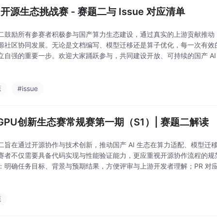
 开源生态挑战赛 - 赛题二与 Issue 对应清单
鼓励所有参赛者积极参与国产算力生态建设，通过真实的上游贡献推动 MACA、I
开源社区协同发展。无论是文档编写、模型迁移还是算子优化，每一次有效的
立自强的重要一步。欢迎大家踊跃参与，共同建设开放、可持续的国产 AI
源
#issue
GPU创新生态赛常规赛第一期（S1）| 赛题二解读
二旨在通过开源协作与技术创新，推动国产 AI 生态在算力适配、模型迁
赛者不仅需要具备代码实现与性能验证能力，更应重视开源协作流程的规范性
：明确任务目标、背景与预期结果，方便评审与上游开发者理解；PR 对应
一个主要 Issue；材料提交完整（按需提交）：提交内容应包含代码、
源