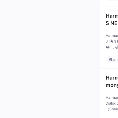
Har
S 
Harmo
无法直接
API，
#har
Har
mo
Harm
Dial
（She
使