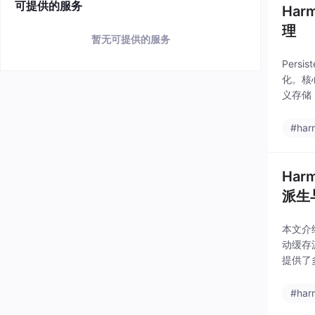
可提供的服务
Har
理
暂无可提供的服务
Pers
化。核心
义存储 
决了初
#har
Har
派生
本文介绍
动缓存
提供了
利用这
#har