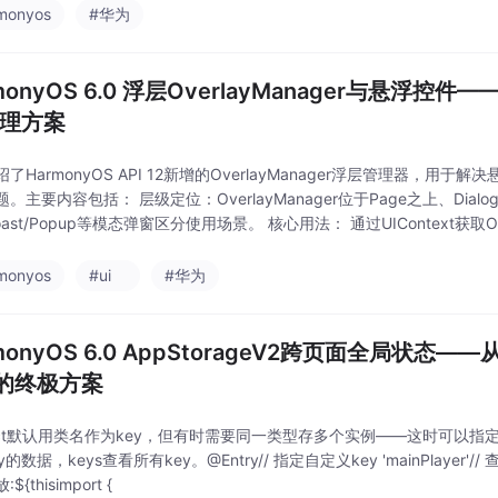
monyos
#华为
monyOS 6.0 浮层OverlayManager与悬浮控件
管理方案
了HarmonyOS API 12新增的OverlayManager浮层管理器，用
。主要内容包括： 层级定位：OverlayManager位于Page之上、Dia
oast/Popup等模态弹窗区分使用场景。 核心用法： 通过UIContext获取Ove
nentContent包
monyos
#ui
#华为
monyOS 6.0 AppStorageV2跨页面全局状态
的终极方案
nect默认用类名作为key，但有时需要同一类型存多个实例——这时可以指定自
的数据，keys查看所有key。@Entry// 指定自定义key 'mainPlayer'// 查看所
${thisimport {