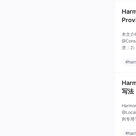
Har
Pro
本文介绍了
@Con
溃；2）
定，子
#har
Har
写法
Harm
@Loc
则专用
entV2
#har