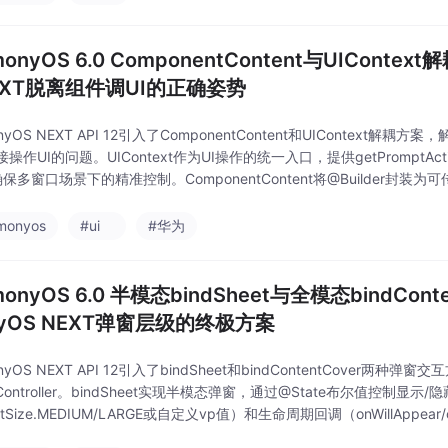
monyOS 6.0 ComponentContent与UIContex
NEXT脱离组件调UI的正确姿势
nyOS NEXT API 12引入了ComponentContent和UIContext解耦方
操作UI的问题。UIContext作为UI操作的统一入口，提供getPromptAction
确保多窗口场景下的精准控制。ComponentContent将@Builder封装为
monyos
#ui
#华为
monyOS 6.0 半模态bindSheet与全模态bindCont
nyOS NEXT弹窗层级的终极方案
onyOS NEXT API 12引入了bindSheet和bindContentCover两种
ogController。bindSheet实现半模态弹窗，通过@State布尔值控制
etSize.MEDIUM/LARGE或自定义vp值）和生命周期回调（onWillAppea