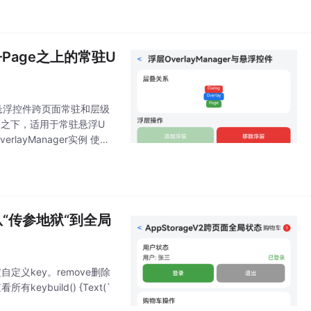
——Page之上的常驻U
于解决悬浮控件跨页面常驻和层级
log之下，适用于常驻悬浮U
rlayManager实例 使用
——从“传参地狱“到全局
定义key。remove删除
有keybuild() {Text(`