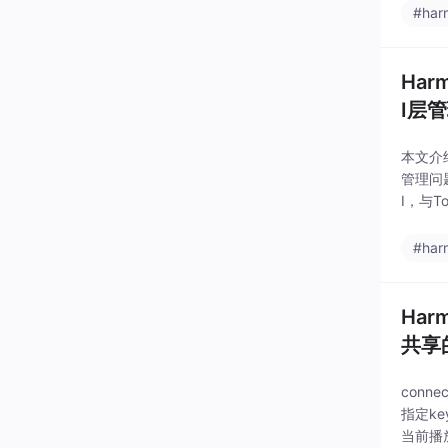
#har
Har
I层
本文介绍
管理问题
I，与T
Compo
#har
Har
共享
con
指定key
当前播放: