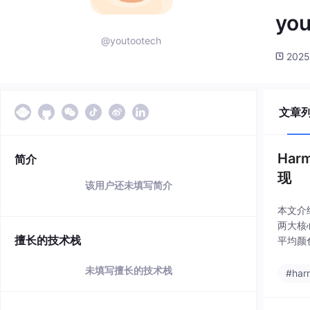
you
@youtootech
2025
文章
Har
简介
现
该用户还未填写简介
本文介绍
两大核
擅长的技术栈
平均颜
通过示
未填写擅长的技术栈
#har