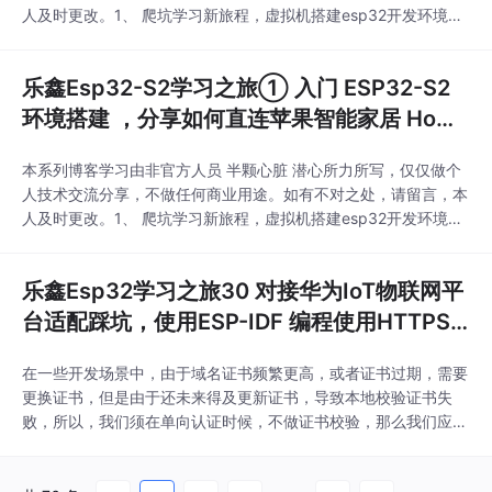
人及时更改。1、 爬坑学习新旅程，虚拟机搭建esp32开发环境，
打印 “Hellow World”。2、 巧用eclipes编辑器，官方教程在在Win
dows下搭建esp32开发环境，打印 “Hellow World”。3、 认识基
乐鑫Esp32-S2学习之旅① 入门 ESP32-S2
本esp32的GPIO接口，开...
环境搭建 ，分享如何直连苹果智能家居 Home
Kit 平台，轻松语音 Siri 控制！
本系列博客学习由非官方人员 半颗心脏 潜心所力所写，仅仅做个
人技术交流分享，不做任何商业用途。如有不对之处，请留言，本
人及时更改。1、 爬坑学习新旅程，虚拟机搭建esp32开发环境，
打印 “Hellow World”。2、 巧用eclipes编辑器，官方教程在在Win
dows下搭建esp32开发环境，打印 “Hellow World”。3、 认识基
乐鑫Esp32学习之旅30 对接华为IoT物联网平
本esp32的GPIO接口，开始点亮您的第一盏 L
台适配踩坑，使用ESP-IDF 编程使用HTTPS
请求固件跳过证书校验，实现OTA远程升级文
在一些开发场景中，由于域名证书频繁更高，或者证书过期，需要
件。（附带源码）
更换证书，但是由于还未来得及更新证书，导致本地校验证书失
败，所以，我们须在单向认证时候，不做证书校验，那么我们应该
如何做呢？