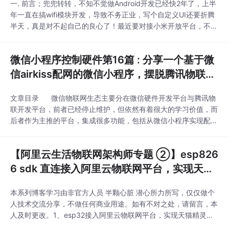
一. 前言；兜兜转转，不知不觉做Android开发已经快2年了，上半
年一直在搞wifi模块开发，导致不务正业，写个自定义UI还要折腾
半天，真是对不起自己的良心了！最近要对接小米开放平台，不小
心看到了一个控制双色灯的界面，大概就仿了下来，特此写下此
文，共勉技术！二. 效果图；...
微信小程序控制硬件第16篇 : 分享一个基于微
信airkiss配网的微信小程序，摆脱腾讯物联平
台SDK的束缚，实现一键配网安信可WiFi模
文章目录 微信物联网生态主要分在微信硬件开发平台与腾讯物
组。(附带源码)
联开发平台，前者已经停止维护，但依然有着很大的学习价值，而
后者作为主推的平台，集成很多功能，包括从微信小程序实现配网
到控制； 为了兼顾更多的朋友和自己的学习笔记，我将会一直
更新此专题笔记，欢迎关注本人CSDN半颗心脏，带你走进前沿领
【阿里云生活物联网架构师专题 ②】esp826
域，学习前沿技术！自搭微信服务器
6 sdk 直连接入阿里云物联网平台，实现天猫
精灵找队友零配网功能和语音控制；
本系列博客学习由非官方人员 半颗心脏 潜心所力所写，仅仅做个
人技术交流分享，不做任何商业用途。如有不对之处，请留言，本
人及时更改。1、esp32接入阿里云物联网平台，实现天猫精灵语
音控制；2、esp8266直连接入阿里云物联网平台，实现天猫精灵