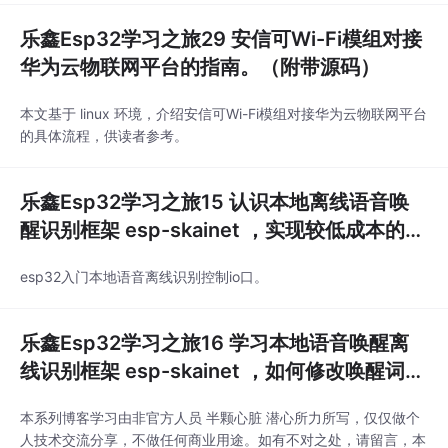
找队友零配网功能和语音控制；文章目录一、博主寄言二、前言
乐鑫Esp32学习之旅29 安信可Wi-Fi模组对接
三、什么是 “零配功能”？四、esp8266 环境搭建；五、编译；5.1
编译主工...
华为云物联网平台的指南。（附带源码）
本文基于 linux 环境，介绍安信可Wi-Fi模组对接华为云物联网平台
的具体流程，供读者参考。
乐鑫Esp32学习之旅15 认识本地离线语音唤
醒识别框架 esp-skainet ，实现较低成本的硬
件语音本地识别控制。
esp32入门本地语音离线识别控制io口。
乐鑫Esp32学习之旅16 学习本地语音唤醒离
线识别框架 esp-skainet ，如何修改唤醒词?
如何自定义命令词？如何做意图动作？
本系列博客学习由非官方人员 半颗心脏 潜心所力所写，仅仅做个
人技术交流分享，不做任何商业用途。如有不对之处，请留言，本