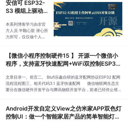
安信可 ESP32-
S3 模组上驱动
摄像头 OV264
本系列博客学习由非官
0，实现远程拍
方人员 半颗心脏 潜心所
照并 HTTP 传输
力所写，仅仅做个人技
到阿里云对象存
术交流分享，不做任何
商业用途。如有不对之
储OSS，并显示
【微信小程序控制硬件15 】 开源一个微信小
处，请留言，本人及时
在微信小程序
更改。系列一：ESP32
程序，支持蓝牙快速配网+WiFi双控制ESP32-
上。（深度好
系列模组基础学习系列
C3应用示范；（附带Demo）
文，全部开源）
笔记1、 爬坑学习新旅
文章目录一、前言二、 Blufi乐鑫自研的蓝牙配网协议ESP32 配网
程，虚拟机搭建esp32
流程流程图三、相关代码3.1 蓝牙快速配网 微信物联网生态主
开发环境，打印 “Hello
要分在微信硬件开发平台与腾讯物联开发平台，前者已经停止维
w World”。2、 巧用ecli
护，但依然有着很大的学习价值，而后者作为主推的平台，集成很
pes编辑器，官方教程
多功能，包括从微信小程序实现配网到控制； 为了兼顾更多的
在在Windows下搭建es
Android开发自定义View之仿米家APP双色灯
朋友和自己的学习笔记
p32开发环境，打印 “H
控制UI：做一个智能家居产品的简单智能灯UI
ellow World”。3、 认识
！(附带Demo)
基本esp