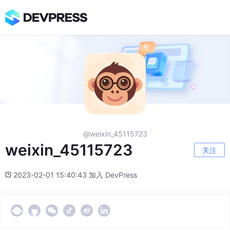
@weixin_45115723
weixin_45115723
关注
2023-02-01 15:40:43 加入 DevPress