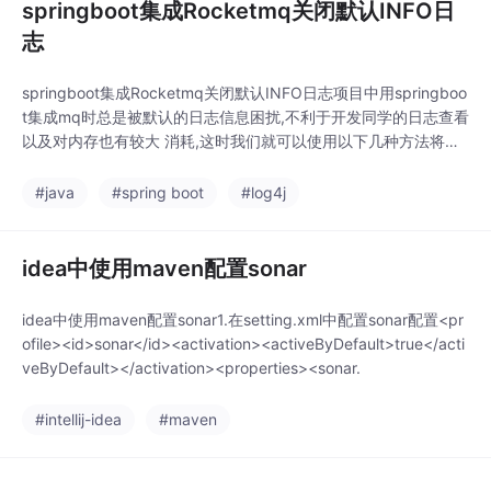
springboot集成Rocketmq关闭默认INFO日
志
springboot集成Rocketmq关闭默认INFO日志项目中用springboo
t集成mq时总是被默认的日志信息困扰,不利于开发同学的日志查看
以及对内存也有较大 消耗,这时我们就可以使用以下几种方法将其
关闭1. 方法一在启动类添加一下代码块(未校验)System.setProper
ty(“rocketmq.client.log.loadconfig”,“false”);2.方法二在log4j
#java
#spring boot
#log4j
idea中使用maven配置sonar
idea中使用maven配置sonar1.在setting.xml中配置sonar配置<pr
ofile><id>sonar</id><activation><activeByDefault>true</acti
veByDefault></activation><properties><sonar.
#intellij-idea
#maven