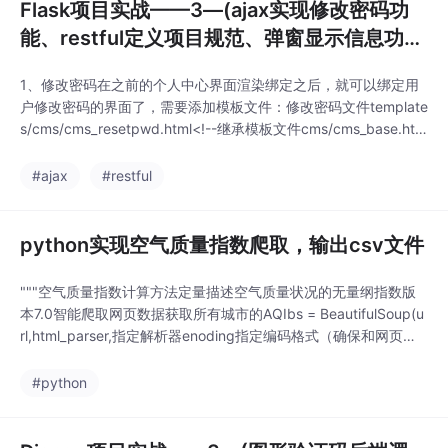
Flask项目实战——3—(ajax实现修改密码功
能、restful定义项目规范、弹窗显示信息功
能)
1、修改密码在之前的个人中心界面渲染绑定之后，就可以绑定用
户修改密码的界面了，需要添加模板文件：修改密码文件template
s/cms/cms_resetpwd.html<!--继承模板文件cms/cms_base.htm
l简化代码 -->{% extends 'cms/cms_base.html' %}<!-- 页面标题
-->{% block title %}修改密码{
#ajax
#restful
python实现空气质量指数爬取，输出csv文件
"""空气质量指数计算方法定量描述空气质量状况的无量纲指数版
本7.0智能爬取网页数据获取所有城市的AQIbs = BeautifulSoup(u
rl,html_parser,指定解析器enoding指定编码格式（确保和网页编
码一致）)bs.find_all('a')按照类型查找节点按照属性查找节点bs.fi
nd_all('...
#python