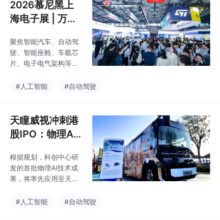
2026慕尼黑上
海电子展 | 万亿
市场蓄势，汽车
聚焦智能汽车、自动驾
电子头部厂商集
驶、智能座舱、车载芯
结就位
片、电子电气架构等核
心赛道，议题覆盖多行
业热门方向，包括长城
#人工智能
#自动驾驶
咖啡智能交互技术迭
代、智能化蓝牙胎压传
感器创新、新能源汽车
天瞳威视冲刺港
电流检测方案升级、车
股IPO：物理AI
载处理器一芯多用技
率先上车
术、六星四频定位芯片
根据规划，科创中心研
赋能自动驾驶安全、电
发的首批物理AI技术成
子电气架构端到端解决
果，将率先应用至天瞳
方案、智能座舱人机交
威视的高阶智驾系统。
互设计、智驾传感器技
#人工智能
#自动驾驶
术突破、越野车全场景
智能驾驶落地、汽车电