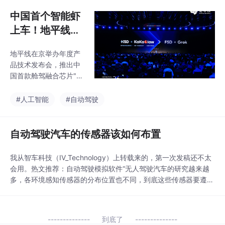
子安全与可靠性优化等
中国首个智能虾
前沿内容，全方位解锁
智能汽车电子技术创新
上车！地平线HS
成果
D+KaKaClaw咖
地平线在京举办年度产
咖虾打造整车智
品技术发布会，推出中
能体
国首款舱驾融合芯片"星
空"、整车智能体操作系
统"KaKaClaw"和全场景
#人工智能
#自动驾驶
辅助驾驶系统HSDV1.
6，实现从智能驾驶芯
片到整车智能体的战略
自动驾驶汽车的传感器该如何布置
升级。"星空"芯片采用5
nm工艺，算力达650T
我从智车科技（IV_Technology）上转载来的，第一次发稿还不太
OPS，可降低综合成本
会用。热文推荐：自动驾驶模拟软件“无人驾驶汽车的研究越来越
并缩短研发周期；"KaK
多，各环境感知传感器的分布位置也不同，到底这些传感器要遵循
aClaw"系统支持自然语
一个什么样的布置原则？请看本文介绍。”传感器介绍智能驾驶汽
言交互和个性化设置；
车环境感知传感器主要有超声波雷达、毫米波雷达、激光雷达、
H
单/双/三目摄像
到底了