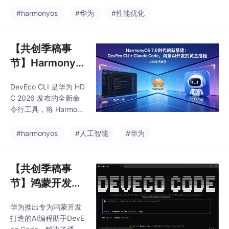
轮迭代实现滑动场景性
项；图片资源提供反色
能提升约80%。针对金
#harmonyos
#华为
#性能优化
版本；Web组件通过all
融、物联网等领域的实
owForceDark()快速适
时数据可视化需求，提
配。案例展示喵屿App
出分层优化路径：首先
【共创季稿事
的完
消除资源读取冗余（CP
节】HarmonyO
U占用降低5%），然后
S 7.0 时代的新
优化算法计算（循环外
DevEco CLI 是华为 HD
基建 ：DevEco
提减少300-1500次/帧
C 2026 发布的全新命
运算，EMA计算提速3-
CLI + Claude C
令行工具，将 Harmony
5倍），采用全量计算
ode，鸿蒙 AI 开
OS 开发工具链（hvigo
+滑动缓存策略避免重
r、hdc、ohpm、模拟
发的黄金搭档
#harmonyos
#人工智能
#华为
复遍历数据。关键优化
器、hilog）统一封装，
点包括：静态变量缓存
并通过 MCP 协议和 Ski
配置、循环不变量外
ll 机制，让 Claude Cod
【共创季稿事
提、函数内联消除
e 等任何 AI Agent 可直
节】鸿蒙开发新
接调用鸿蒙工程创建、
神器：DevEco
构建、部署、调试、文
华为推出专为鸿蒙开发
Code 安装配置
档检索等完整能力。本
打造的AI编程助手DevE
文详解安装、核心命
与 DeepSeek