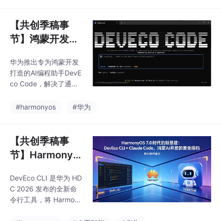
案和常见问题。主要内
题：详细分析956832
容包括： 环境准备：配
置hdc工具和环境变
【共创季稿事
量，开启设备调试 无H
节】鸿蒙开发新
SP项目：直接分发HAP
神器：DevEco
包，支持hdc命令、De
华为推出专为鸿蒙开发
Code 安装配置
vEco工具和模拟器拖拽
打造的AI编程助手DevE
安装 含HSP项目：推荐
与 DeepSeek
co Code，解决了通用A
打包为APP格式，从API
接入全攻略
I工具在HarmonyOS开
22开始支持hdc install .
发中水土不服的问题。
#harmonyos
#华为
app一键安装 签名问
该工具基于OpenCode
题：详细分析956832
构建，深度集成ArkTS
语法检查、Hvigor构建
【共创季稿事
等鸿蒙专属能力，支持
节】HarmonyO
通过自然语言指令自动
S 7.0 时代的新
完成编码、构建、调试
DevEco CLI 是华为 HD
基建 ：DevEco
全流程。提供Build/Pla
C 2026 发布的全新命
n/Goal三种工作模式，
CLI + Claude C
令行工具，将 Harmony
覆盖日常开发、代码分
ode，鸿蒙 AI 开
OS 开发工具链（hvigo
析和全自动交付等场