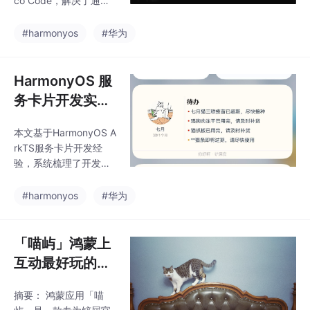
co Code，解决了通用A
令、技能市场，并手把
接入全攻略
I工具在HarmonyOS开
手演示三步接入 Claude
发中水土不服的问题。
#harmonyos
#华为
Co
该工具基于OpenCode
构建，深度集成ArkTS
语法检查、Hvigor构建
HarmonyOS 服
等鸿蒙专属能力，支持
务卡片开发实
通过自然语言指令自动
战：从入门到避
完成编码、构建、调试
本文基于HarmonyOS A
坑
全流程。提供Build/Pla
rkTS服务卡片开发经
n/Goal三种工作模式，
验，系统梳理了开发流
覆盖日常开发、代码分
程与关键要点。首先介
析和全自动交付等场
绍了服务卡片作为信息
#harmonyos
#华为
景。用户可自由接入De
外显形态的特性，强调
epSeek等第三方模型，
其独立进程架构和数据
共享机制。接着对比了
「喵屿」鸿蒙上
动态卡片与静态卡片的
互动最好玩的宠
差异，指出动态卡片更
物App
适合实时数据展示场
摘要： 鸿蒙应用「喵
景。重点讲解了卡片开