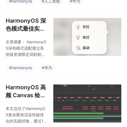
r、hdc、ohpm、模拟
发的黄金搭档
#harmonyos
#人工智能
#华为
景。用户可自由接入De
器、hilog）统一封装，
epSeek等第三方模型，
并通过 MCP 协议和 Ski
ll 机制，让 Claude Cod
HarmonyOS 深
e 等任何 AI Agent 可直
色模式最佳实践
接调用鸿蒙工程创建、
与案例详解
构建、部署、调试、文
文章摘要： HarmonyO
档检索等完整能力。本
S深色模式适配通过系
文详解安装、核心命
统级资源限定词机制实
令、技能市场，并手把
现高效开发，解决传统
手演示三步接入 Claude
适配中的工作量、品牌
#harmonyos
#华为
Co
一致性及混合内容难
题。开发者只需在bas
e/和dark/目录分别定义
HarmonyOS 高
浅色/深色资源（颜色、
频 Canvas 绘制
图片等），系统自动匹
场景下的性能瓶
配当前模式，无需硬编
本文总结了HarmonyO
颈定位与突破
码条件判断。关键实践
S复杂图表渲染性能优
包括：颜色资源语义化
化的实践经验，通过15
命名、优先覆盖差异