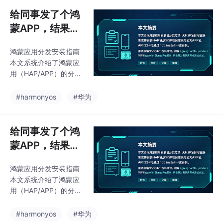
给同事发了个鸿
蒙APP，结果安
装失败了？这份
鸿蒙应用分发安装指南
避坑指南请收好
本文系统介绍了鸿蒙应
用（HAP/APP）的分发
安装方法，重点解决不
同项目结构下的打包方
#harmonyos
#华为
案和常见问题。主要内
容包括： 环境准备：配
置hdc工具和环境变
给同事发了个鸿
量，开启设备调试 无H
蒙APP，结果安
SP项目：直接分发HAP
装失败了？这份
包，支持hdc命令、De
鸿蒙应用分发安装指南
避坑指南请收好
vEco工具和模拟器拖拽
本文系统介绍了鸿蒙应
安装 含HSP项目：推荐
用（HAP/APP）的分发
打包为APP格式，从API
安装方法，重点解决不
22开始支持hdc install .
同项目结构下的打包方
#harmonyos
#华为
app一键安装 签名问