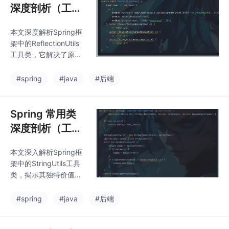
深度剖析（工具
篇 02）：Refle
本文深度解析Spring框
ctionUtils——
架中的ReflectionUtils
优雅操作反射的
工具类，它解决了原生J
利器
ava反射API的三大痛
点：冗长的异常处理、
#spring
#java
#后端
繁琐的样板代码和性能
问题。文章详细介绍了
其核心功能，包括智能
Spring 常用类
字段/方法查找、回调遍
深度剖析（工具
历操作和异常统一处
篇 03）：Strin
理，并通过源码分析揭
本文深入解析Spring框
gUtils——那些
示其缓存优化等实现细
架中的StringUtils工具
节。通过性能对比和实
你意想不到的实
类，揭示其独特价值与
战案例（通用DTO转换
用方法
实用功能。作为Spring
器），展示了Reflectio
生态专属工具，它针对
#spring
#java
#后端
nUtils在框架开发和非热
配置文件处理、国际
点路径中的优势。该工
化、Web路径等场景进
具类显著简化