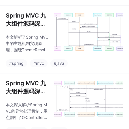
路径推导视图名。文章
分析了其核心接口设
计、默认实现DefaultRe
Spring MVC 九
questToViewNameTra
大组件源码深度
nslator的转换规则（如
剖析（三）：Th
移除上下文路径、扩展
本文解析了Spring MVC
emeResolver -
名等），以及在Dispatc
中的主题机制实现原
herServlet中的集成
动态换肤的奥秘
理，围绕ThemeResolv
点。
er组件详细介绍了其在
动态换肤场景下的核心
#spring
#mvc
#java
技术。
Spring MVC 九
大组件源码深度
剖析（六）：Ha
本文深入解析Spring M
ndlerException
VC的异常处理机制，重
Resolver - 异常
点剖析了@ControllerA
处理的艺术
dvice和@ExceptionHa