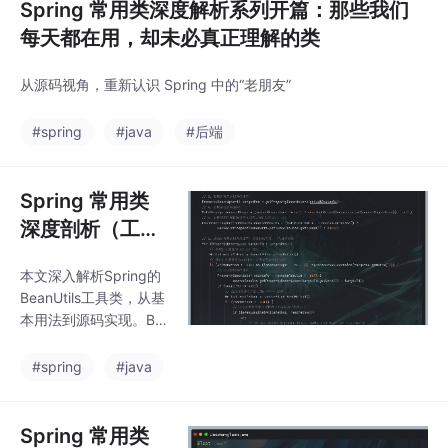
Spring 常用类深度解析系列开篇：那些我们
每天都在用，却未必真正理解的类
从源码视角，重新认识 Spring 中的“老朋友”
#spring
#java
#后端
Spring 常用类
深度剖析（工具
篇 01）：Bean
本文深入解析Spring的
Utils，不只是属
BeanUtils工具类，从基
性拷贝
本用法到源码实现。Be
anUtils通过反射和内省
机制实现对象属性拷
#spring
#java
贝，核心方法是copyPr
operties()，仅复制同名
同类型属性。
Spring 常用类