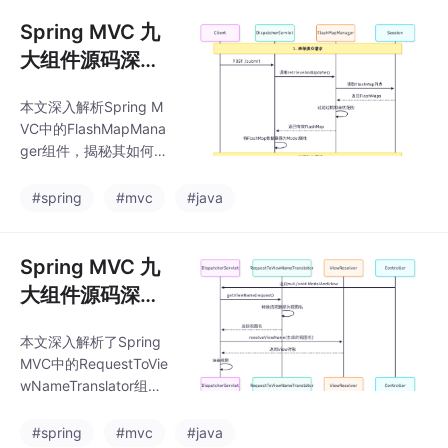
Spring MVC 九
大组件源码深度
剖析（九）：Fla
本文深入解析Spring M
shMapManage
VC中的FlashMapMana
r - 重定向数据的
ger组件，揭秘其如何优
守护者
雅解决重定向请求间的
数据传递难题。
#spring
#mvc
#java
Spring MVC 九
大组件源码深度
剖析（八）：Re
本文深入解析了Spring
questToViewN
MVC中的RequestToVie
ameTranslator
wNameTranslator组
- 视图名转换的
件，该组件通过"约定优
于配置"原则自动从请求
奥秘
#spring
#mvc
#java