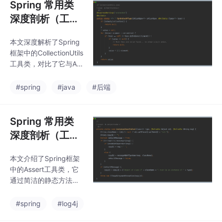
行深度优化，相比Apac
Spring 常用类
he Commons Lang版
深度剖析（工具
本更符合Spring开发习
篇 04）：Colle
惯。
本文深度解析了Spring
ctionUtils 与 St
框架中的CollectionUtils
ream API 的对
工具类，对比了它与Ap
比与融合
ache Commons版本的
差异，重点介绍了其核
#spring
#java
#后端
心功能：安全判空（isE
mpty）、集合与数组转
换（mergeArrayIntoCo
Spring 常用类
llection）、类型查找
深度剖析（工具
（findValueOfType）
篇 05）：Asser
等特色方法。
本文介绍了Spring框架
t：用断言代替 if
中的Assert工具类，它
-throw，代码更
通过简洁的静态方法替
清爽
代传统if-throw参数校
验代码，显著提升代码
#spring
#log4j
可读性和整洁度。