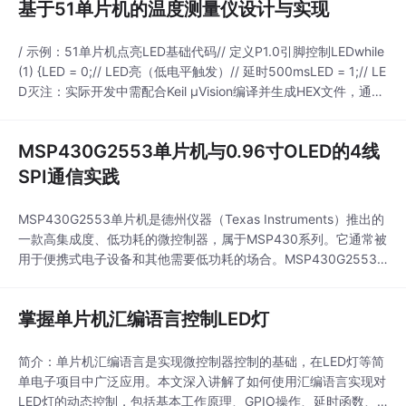
基于51单片机的温度测量仪设计与实现
/ 示例：51单片机点亮LED基础代码// 定义P1.0引脚控制LEDwhile
(1) {LED = 0;// LED亮（低电平触发）// 延时500msLED = 1;// LE
D灭注：实际开发中需配合Keil μVision编译并生成HEX文件，通过
STC-ISP等工具烧录至单片机。合理组织段码数据结构是基础。除
基本数字外，还应支持负号、小数点、E、H、L等特殊符号：支持
MSP430G2553单片机与0.96寸OLED的4线
浮点数显示时，可通过附
SPI通信实践
MSP430G2553单片机是德州仪器（Texas Instruments）推出的
一款高集成度、低功耗的微控制器，属于MSP430系列。它通常被
用于便携式电子设备和其他需要低功耗的场合。MSP430G2553
的核心是一个16位的RISC CPU，采用冯·诺依曼架构，其指令集以
精简著称，能够提供出色的性能并保证低功耗运行。该单片机具有
掌握单片机汇编语言控制LED灯
丰富的片上资源，包括定时器、多通道10位模拟-数字转换器（AD
C）
简介：单片机汇编语言是实现微控制器控制的基础，在LED灯等简
单电子项目中广泛应用。本文深入讲解了如何使用汇编语言实现对
LED灯的动态控制，包括基本工作原理、GPIO操作、延时函数、