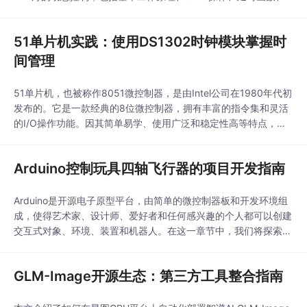
电路设计及复杂效果实现等关键知识。项目旨在帮助初学者理解电
子原理和单片机操作，为深入学习嵌入式系统打下坚实基础。
51单片机实践：使用DS1302时钟模块掌握时
间管理
51单片机，也被称作8051微控制器，是由Intel公司在1980年代初
发布的。它是一款经典的8位微控制器，拥有丰富的指令集和灵活
的I/O操作功能。因其简单易学、使用广泛和稳定性高等特点，在
教学和工业控制领域被广泛应用。DS1302是美国Dallas半导体公
司推出的一种高性能、低功耗的实时时钟芯片，广泛应用于各种电
Arduino控制玩具四轴飞行器的项目开发指南
子设备中以提供准确的时间信息。DS1302内部含有一个实时时钟/
日历和31字节静态R
Arduino是开源电子原型平台，由简单的微控制器板和开发环境组
成，使得艺术家、设计师、爱好者和任何感兴趣的个人都可以创建
交互式对象、环境、装置和机器人。在这一章节中，我们将探索Ar
duino的起源、特点以及在不同领域的应用。飞行器的控制系统通
常支持多种飞行模式，包括手动模式、稳定模式、GPS辅助模式
GLM-Image开源生态：第三方工具整合指南
等。不同的飞行模式下，飞行器对操作者的响应以及自动控制程度
都有所不同。在手动模式下，操作者完全控制