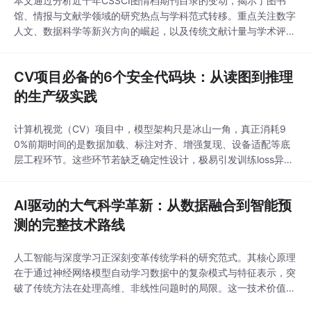
本文通过分析近十年CSSCI图情档期刊目录的变动，揭示了图书
馆、情报与文献学领域的研究热点与学科范式转移。重点关注数字
人文、数据科学等新兴方向的崛起，以及传统文献计量与学术评价
的持续稳固，为研究者提供选题与投稿策略的实用建议。
CV项目必备的6个安全代码块：从读图到推理
的生产级实践
计算机视觉（CV）项目中，模型架构只是冰山一角，真正消耗9
0%前期时间的是数据加载、标注对齐、增强复现、设备适配等底
层工程环节。这些环节若缺乏确定性设计，极易引发训练loss异
常、mAP骤降、线上推理崩溃等生产事故。本文围绕PyTorch与O
penCV生态，聚焦Data Loading和Debugging两大高频痛点，提
AI驱动的大气科学革新：从数据融合到智能预
供可嵌入任意项目的原子级代码块——每个模块均满足白盒可控、
跨平台一致、失败即报
测的完整技术路线
人工智能与深度学习正深刻变革传统学科的研究范式。其核心原理
在于通过神经网络模型自动学习数据中的复杂模式与特征表示，突
破了传统方法在处理高维、非线性问题时的局限。这一技术价值在
于能够将海量、多源的异构数据转化为可计算的智能，显著提升预