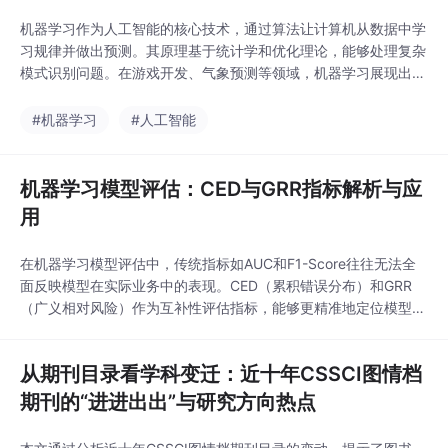
署的
机器学习作为人工智能的核心技术，通过算法让计算机从数据中学
习规律并做出预测。其原理基于统计学和优化理论，能够处理复杂
模式识别问题。在游戏开发、气象预测等领域，机器学习展现出强
大的技术价值。本文作者分享了自己从游戏玩家到机器学习研究者
的蜕变之路，展示了兴趣如何驱动技术学习，以及如何将编程技能
#机器学习
#人工智能
与机器学习结合解决实际问题。文章特别提到通过修改游戏代码学
习C++和Java，以及利用遗传算法开发游戏AI的实
机器学习模型评估：CED与GRR指标解析与应
用
在机器学习模型评估中，传统指标如AUC和F1-Score往往无法全
面反映模型在实际业务中的表现。CED（累积错误分布）和GRR
（广义相对风险）作为互补性评估指标，能够更精准地定位模型问
题并量化改进效益。CED通过分析不同置信区间的错误分布，帮助
识别高风险预测区间；GRR则引入成本敏感权重，适用于金融风
从期刊目录看学科变迁：近十年CSSCI图情档
控、医疗诊断等场景。二者的组合使用可以避免单一指标的局限
性，尤其在样本不平衡或高价值决策场景中表现
期刊的“进进出出”与研究方向热点