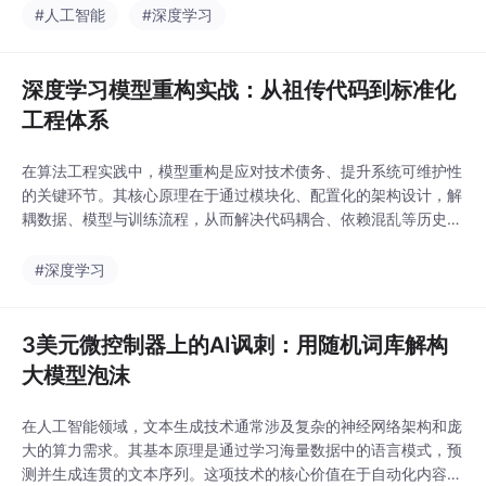
测精度与效率。在工程实践中，这体现为构建从数据智能融合、物
#人工智能
#深度学习
理约束建模到端到端预测的增强回路。具体到大气科学领域，面对
卫星遥感、地面观测等多源气象数据，AI技术通过卷积神
深度学习模型重构实战：从祖传代码到标准化
工程体系
在算法工程实践中，模型重构是应对技术债务、提升系统可维护性
的关键环节。其核心原理在于通过模块化、配置化的架构设计，解
耦数据、模型与训练流程，从而解决代码耦合、依赖混乱等历史问
题。这一过程的技术价值在于，它不仅提升了代码的可读性和可复
用性，还通过引入混合精度训练、模型轻量化等优化策略，显著改
#深度学习
善了推理性能与资源效率。在应用场景上，模型重构广泛适用于工
业质检、推荐系统等需要长期维护和迭代的AI项目，是保
3美元微控制器上的AI讽刺：用随机词库解构
大模型泡沫
在人工智能领域，文本生成技术通常涉及复杂的神经网络架构和庞
大的算力需求。其基本原理是通过学习海量数据中的语言模式，预
测并生成连贯的文本序列。这项技术的核心价值在于自动化内容创