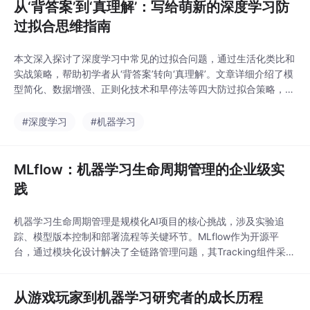
从‘背答案’到‘真理解’：写给萌新的深度学习防
过拟合思维指南
本文深入探讨了深度学习中常见的过拟合问题，通过生活化类比和
实战策略，帮助初学者从‘背答案’转向‘真理解’。文章详细介绍了模
型简化、数据增强、正则化技术和早停法等四大防过拟合策略，并
提供了代码示例和进阶技巧，助力开发者构建更健壮的深度学习模
型。
#深度学习
#机器学习
MLflow：机器学习生命周期管理的企业级实
践
机器学习生命周期管理是规模化AI项目的核心挑战，涉及实验追
踪、模型版本控制和部署流程等关键环节。MLflow作为开源平
台，通过模块化设计解决了全链路管理问题，其Tracking组件采用
无侵入式架构记录实验数据，Projects模块确保环境可复现性，M
odel Registry则提供生产级版本控制。在工程实践中，MLflow与P
从游戏玩家到机器学习研究者的成长历程
ySpark、PyTorch等工具链深度集成，支持从数据准备到模型部