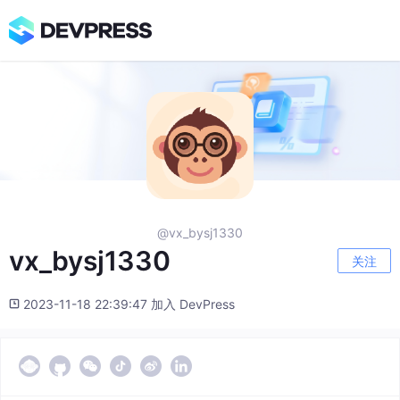
@vx_bysj1330
vx_bysj1330
关注
2023-11-18 22:39:47 加入 DevPress