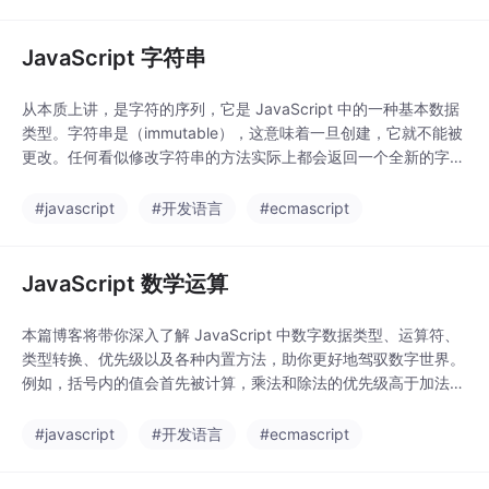
JavaScript 字符串
从本质上讲，是字符的序列，它是 JavaScript 中的一种基本数据
类型。字符串是（immutable），这意味着一旦创建，它就不能被
更改。任何看似修改字符串的方法实际上都会返回一个全新的字符
串。您可以使用单引号（'...'）、双引号（"..."）或``）来定义字符
串。要访问单个字符，可以使用并传入一个。索引是的，所以第一
#javascript
#开发语言
#ecmascript
个字符的索引是0，第二个是1，依此类推。为了在字符串中包含多
行或特殊字符，
JavaScript 数学运算
本篇博客将带你深入了解 JavaScript 中数字数据类型、运算符、
类型转换、优先级以及各种内置方法，助你更好地驾驭数字世界。
例如，括号内的值会首先被计算，乘法和除法的优先级高于加法和
减法。如果运算符具有相同的优先级，JavaScript 会根据。（Not
a Number，非数字）是一个特殊的标记，表示一个无效的数值，
#javascript
#开发语言
#ecmascript
例如将字符串。规定了当多个相同优先级的运算符存在时，表达式
是从左到右还是从右