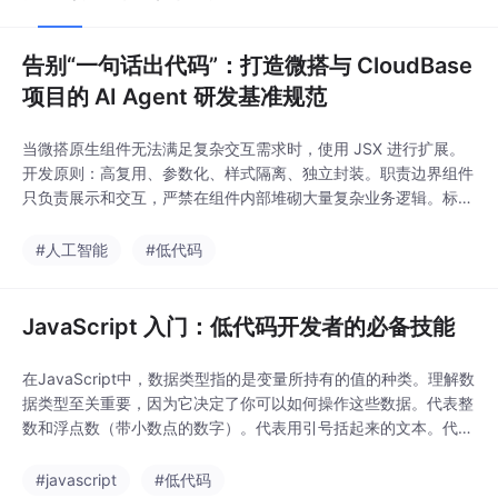
告别“一句话出代码”：打造微搭与 CloudBase
项目的 AI Agent 研发基准规范
当微搭原生组件无法满足复杂交互需求时，使用 JSX 进行扩展。
开发原则：高复用、参数化、样式隔离、独立封装。职责边界组件
只负责展示和交互，严禁在组件内部堆砌大量复杂业务逻辑。标准
结构：必须清晰定义props（输入参数）和（输出事件）。我们将
业务逻辑严格划分为前端方法与后端云函数分类适用场景示例前端
#人工智能
#低代码
自定义方法页面级交互、数据格式转换、 UI 逻辑控制CloudBase
云函数复杂业务逻辑、多表关联操
JavaScript 入门：低代码开发者的必备技能
在JavaScript中，数据类型指的是变量所持有的值的种类。理解数
据类型至关重要，因为它决定了你可以如何操作这些数据。代表整
数和浮点数（带小数点的数字）。代表用引号括起来的文本。代表
true或false，常用于条件判断。在低代码应用中，这些数据类型用
于处理从用户输入、数据库查询或API响应中获取的各种数据。
#javascript
#低代码