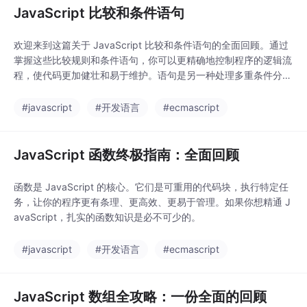
JavaScript 比较和条件语句
欢迎来到这篇关于 JavaScript 比较和条件语句的全面回顾。通过
掌握这些比较规则和条件语句，你可以更精确地控制程序的逻辑流
程，使代码更加健壮和易于维护。语句是另一种处理多重条件分支
的强大工具，它比一连串的。：当你声明一个变量但没有给它赋值
时，它的默认值就是。语句会评估一个表达式的值，并将其与一系
#javascript
#开发语言
#ecmascript
列的。是两种特殊的值，它们在比较行为上有所不同。会被视为不
相等，因为它们的类型不同。语句关联的代码
JavaScript 函数终极指南：全面回顾
函数是 JavaScript 的核心。它们是可重用的代码块，执行特定任
务，让你的程序更有条理、更高效、更易于管理。如果你想精通 J
avaScript，扎实的函数知识是必不可少的。
#javascript
#开发语言
#ecmascript
JavaScript 数组全攻略：一份全面的回顾