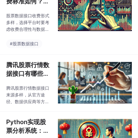
费标准如何？哪
些平台收费合理
股票数据接口收费形式
且数据质量可
多样，选择平台时要考
靠？
虑收费合理性与数据质
量，不同平台差异较
大，需综合权衡价格、
#股票数据接口
数据准确性等因素。
腾讯股票行情数
据接口有哪些？
如何获取稳定可
腾讯股票行情数据接口
靠的接口资源？
来源多样，从官方途
径、数据供应商等方面
能获取稳定可靠接口资
源，了解接口知识对投
Python实现股
资者意义重大。
票分析系统：从