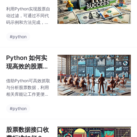
票？有哪些实用
利用Python实现股票自
的代码示例和方
动过滤，可通过不同代
法？
码示例和方法完成，能
助力投资者筛选出符合
需求的股票，提升投资
#python
效率。
Python 如何实
现高效的股票数
据抓取与分析？
借助Python可高效抓取
有哪些好用的库
与分析股票数据，利用
推荐？
相关库能让工作更便
捷。常用库在获取、处
理和可视化股票数据等
#python
方面发挥作用，助力股
票分析。
股票数据接口收