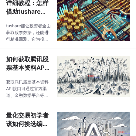
详细教程：怎样
借助tushare全
面获取股票数据
tushare能让投资者全面
并精准进行回测
获取股票数据，还能进
操作
行精准回测。它为投资
者提供丰富数据资源，
投资者掌握其使用方
如何获取腾讯股
法，就能更好分析股
票、做出投资决策，从
票基本资料API
而在股票市场精准把握
接口？使用该接
机会。
获取腾讯股票基本资料
口有哪些注意事
API接口可通过官方渠
项？
道、金融数据平台等。
使用API接口时，要留意
数据准确性，遵守使用
量化交易初学者
条款，注意接口稳定
性，做好数据安全防
该如何挑选编程
护。
语言？Pytho