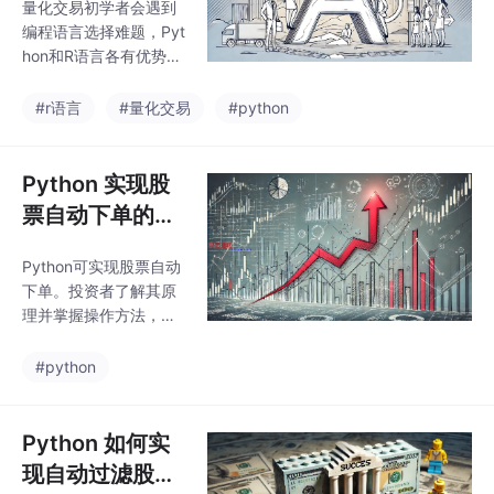
量化交易初学者会遇到
n、R语言哪个更
编程语言选择难题，Pyt
具优势？
hon和R语言各有优势。
Python应用广泛且库丰
富，R语言在统计分析
#r语言
#量化交易
#python
方面表现出色。了解它
们的特点，能帮助初学
者做出恰当选择，从而
Python 实现股
开启量化交易之旅。
票自动下单的原
理是什么？具体
Python可实现股票自动
该如何操作？
下单。投资者了解其原
理并掌握操作方法，就
能高效把握投资时机，
实现自动化交易。
#python
Python 如何实
现自动过滤股