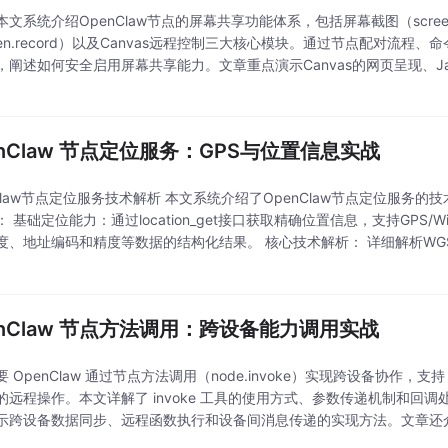
文系统介绍OpenClaw节点的屏幕共享功能体系，包括屏幕截图（screen.
reen.record）以及Canvas远程控制三大核心模块。通过节点配对流程
，阐述如何安全启用屏幕共享能力。文章重点演示Canvas的网页呈现、JavaS
高级功能，并对比Canvas截图与全屏截图的适用场景。最
enClaw 节点定位服务：GPS与位置信息实战
nClaw节点定位服务技术解析 本文系统介绍了OpenClaw节点定位服务
 基础定位能力：通过location_get接口获取精确位置信息，支持GPS/W
度、地址编码和精度等数据的结构化结果。 核心技术解析： 详细解析WG
系的转换方法 位置数据结构包含水平/垂直精度、运动方向、速度等关键
enClaw 节点方法调用：跨设备能力调用实战
 OpenClaw 通过节点方法调用（node.invoke）实现跨设备协作，支持 iO
的远程操作。本文详解了 invoke 工具的使用方式、参数传递机制和回
示跨设备数据同步、远程函数执行和设备间消息传递的实现方法。文章还
输的分块机制，以及参数校验与类型安全等进阶内容，帮助开发者构建稳