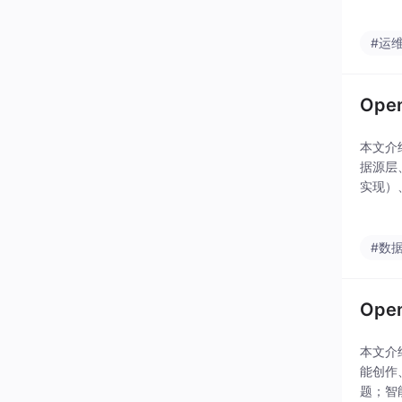
力。文
#运
Op
本文介
据源层
实现）
化设计
执行查
#数
Op
本文介
能创作
题；智