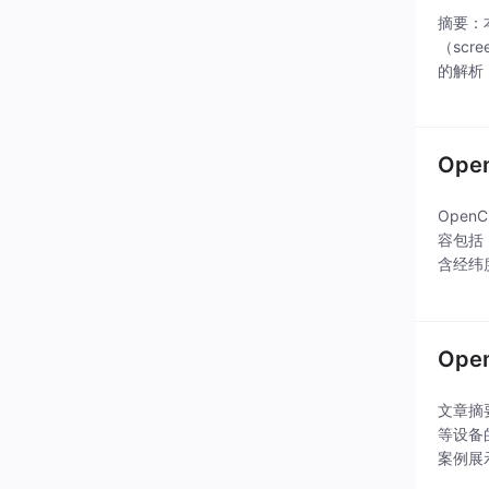
摘要：本
（sc
的解析
推送等
Op
Ope
容包括：
含经纬
用坐标
Op
文章摘要
等设备
案例展
数据传