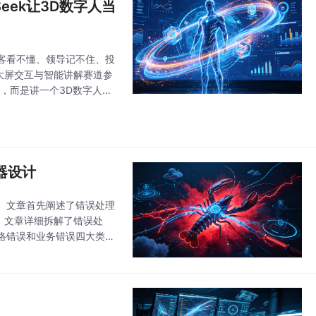
eek让3D数字人当
客看不懂、领导记不住、投
大屏交互与智能讲解赛道参
，而是讲一个3D数字人如
问、预警异常数据，替
器设计
案。文章首先阐述了错误处理
着，文章详细拆解了错误处
络错误和业务错误四大类错
/工具/功能三层优雅降级