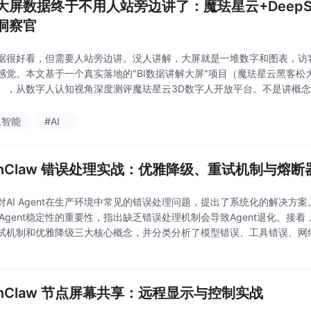
大屏数据终于不用人站旁边讲了：魔珐星云+DeepS
洞察官
据很好看，但需要人站旁边讲。没人讲解，大屏就是一堆数字和图表，访
感觉。本文基于一个真实落地的"BI数据讲解大屏"项目（魔珐星云黑客松
），从数字人认知视角深度测评魔珐星云3D数字人开放平台。不是讲概念
屏上扮演数据洞察官——自动播报核心指标、解读趋势变化、回答业务追
站旁边讲"的传统
工智能
#AI
enClaw 错误处理实战：优雅降级、重试机制与熔断
对AI Agent在生产环境中常见的错误处理问题，提出了系统化的解决方
I Agent稳定性的重要性，指出缺乏错误处理机制会导致Agent退化。接
试机制和优雅降级三大核心概念，并分类分析了模型错误、工具错误、网
点及应对策略。重点介绍了指数退避+抖动的智能重试算法实现，以及模型
enClaw 节点屏幕共享：远程显示与控制实战