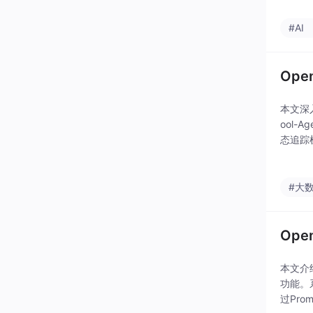
#AI
Op
本文深入
ool
态追踪机
期，区
#大
Op
本文介
功能。
过Pr