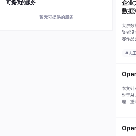
企业
可提供的服务
数据
暂无可提供的服务
大屏数
资者没
赛作品
何在大
代"人
#人
Op
本文针
对于A
理、重
误的特
方案
Op