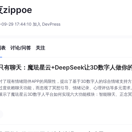
zippoe
-09-29 17:44:10 加入 DevPress
列表
讨论/问答
关注
只有聊天：魔珐星云+DeepSeek让3D数字人做
讨了现有情绪陪伴APP的局限性，提出了基于3D数字人的综合情绪支持
过度依赖聊天功能，而忽视了冥想引导、情绪记录、心理评估等多元需求。
展示了魔珐星云3D数字人平台如何实现六大功能模块：智能聊天、正念
情统计和危机警报。该方案采用RAG知识库增强技术，包含220条精心设