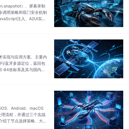
snapshot）、屏幕录制
、命令调用策略和双门安全机制
cript注入、A2UI实时
的技术实现与应用方案。主要内
iFi/蓝牙多源定位，返回包
S-84坐标系及其与国内常
指标
S、Android、macOS
调处理流程，并通过三个实战
介绍了节点选择策略、大型
定的跨