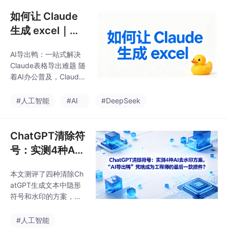
换等方案均存在保真度
编辑与样式锁定，成为
不足或操作复杂等缺
如何让 Claude
消除AI工作
陷。研究表明，表格导
生成 excel｜巧
出时的信息熵损失高达
用 AI 导出鸭，
41%-59%，主因是浏览
AI导出鸭：一站式解决
多类导出方法实
器剪贴板API与文档系统
Claude表格导出难题 随
的解析断层。专家建议
测，搞定表格生
着AI办公普及，Claude
需构建"结构化导出中间
成各类难题
生成表格面临导出格式
层"来桥接LLM输出与目
错乱、批量处理低效等
#人工智能
#AI
#DeepSeek
标格式。新兴工具"AI导
痛点。本文分析了市场
出鸭"可实现一键保真导
现状与用户需求，提出
出，表格结构完整率达
AI导出鸭的解决方案。
ChatGPT清除符
该工具采用三层技术架
号：实测4种AI
构，实现95%以上的格
去水印方案，“AI
式还原率，支持多终端
本文测评了四种清除Ch
导出鸭”凭啥成为
使用场景。对比传统导
atGPT生成文本中隐形
出方式，AI导出鸭在格
工程师的最后一
符号和水印的方案，重
式完整度和使用便捷性
款插件？
点推荐"AI导出鸭"插
上优势明显。白皮书数
件。OpenAI模型会在文
#人工智能
据显示，78.6%的Clau