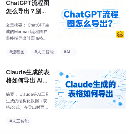
ChatGPT流程图
怎么导出？别
慌，「AI 导出
文章摘要： ChatGPT生
鸭」一键成图。
成的Mermaid流程图在
多终端导出时面临格式
孤岛、样式丢失等痛
点。本文提出「AI 导出
#流程图
#人工智能
#AI
鸭」解决方案，通过结
构化指令→中间格式→
终端自适应渲染技术路
Claude生成的表
径，实现一次生成、全
格如何导出 AI导
端可用的流程图导出。
出鸭神器加持
实测显示，其导出耗时
摘要： Claude等AI工具
仅24秒（传统方式6.2
生成的结构化数据（表
分钟），样式还原度达
格/公式）在导出时面临
9.4分（满分10），多
严重格式坍塌问题。测
端失败率仅3%。覆盖浏
试显示，直接复制、WP
#人工智能
览器插件、小程序、AP
S智能文档、Pandoc转
P等全终端，支持矢量