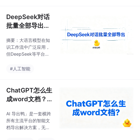
本中植入特殊Unicode
de用户存在导出困难，
字符和破折号，导致数
而该工具在测评中表现
据污染和格式问题。测
DeepSeek对话
优异。
试显示，传统方法如直
批量全部导出的
接复制、WPS智能文档
技术解构与工业
或提示词工程都存在格
摘要：大语言模型在知
级方案
式丢失或无法根除隐写
识工作流中广泛应用，
字符的问题，而"AI导出
但DeepSeek等平台的
鸭"通过中间件嗅探和语
对话记录导出存在效率
义纠偏技术，能自动消
低、格式丢失等问题。
#人工智能
杀隐写字符并保留复杂
技术方案分为数据抓
排版，处理效率比手动
取、语义解析、格式编
操作提升12倍。专家指
译和安全输出四层，需
ChatGPT怎么生
出，这类后
解决虚拟滚动、Markdo
成word文档？
wn转换等技术难点。市
「AI 导出鸭」解
场上工具如“AI导出鸭”通
AI 导出鸭」是一套横跨
决格式丢失痛点
过全终端覆盖和低门槛
所有主流平台的智能文
操作，显著提升导出效
档导出解决方案，无需
率（耗时从42分钟缩短
在不同设备间反复调整
至25秒）和格式还原率