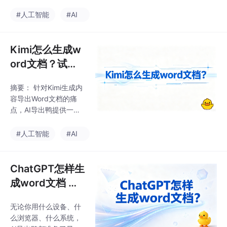
统导出方式存在格式错
兼容性（浏览器/移动/
乱、操作繁琐等问题，
#人工智能
#AI
桌面端全覆盖）。白皮
而AI导出鸭通过智能语
书数据显示，其综合性
义识别、格式自适应算
能领先，尤其适合学
法等技术，能快速准确
Kimi怎么生成w
生、职场及自媒
地将Grok等平台的数据
ord文档？试试A
导出为Excel。工具支持
I导出鸭，一键解
自定义设置，兼容多平
摘要： 针对Kimi生成内
决格式痛点
台使用，且操作简单高
容导出Word文档的痛
效。实测数据显示，相
点，AI导出鸭提供一站
比传统方法，AI导出鸭
式高保真解决方案，解
显著提升了导出速度和
决格式丢失、多端兼容
#人工智能
#AI
格式准确率。专家认为
性差、操作繁琐等问
该工具符合智能办公发
题。其核心技术通过语
展趋势，填补了市场空
义解析、动态样式引擎
ChatGPT怎样生
白。用户反馈也证实了
和规范封装，实现96.
其便
成word文档 ？
7%格式保留率，导出效
别乱复制了，用
率提升25倍（单文档仅
无论你用什么设备、什
AI 导出鸭一键搞
需26秒）。支持全终端
么浏览器、什么系统，
覆盖（浏览器/小程序/A
定