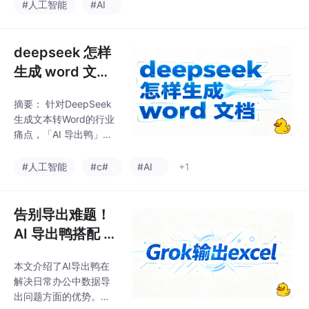
导出方式，真正实现“一
#人工智能
#AI
（出错率从68.7%降至
次对话，处处标准”。
3.2%）。专业导出工具
正成为AI办公生态的刚
deepseek 怎样
需，选型
生成 word 文档
借助 AI 导出鸭
摘要： 针对DeepSeek
梳理多种导出路
生成文本转Word的行业
径，对比方案快
痛点，「AI 导出鸭」提
速搞定文档落地
供一体化解决方案，通
过智能解析引擎、格式
实操
#人工智能
#c#
#AI
+1
自适应算法等技术，实
现一键导出标准化文
档。相比传统复制粘贴
告别导出难题！
（格式错乱）、WPS
AI 导出鸭搭配 G
（字数限制）或Pandoc
rok 输出 excel
（操作复杂），该工具
本文介绍了AI导出鸭在
实用指南
具备高效（万字文档12
解决日常办公中数据导
秒导出）、高精度（出
出问题方面的优势。传
错率<0.8%）及跨终端