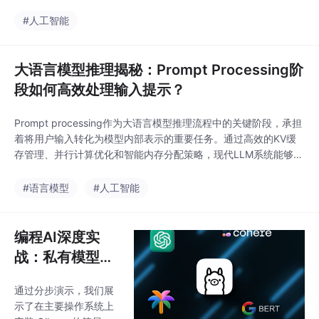
验证明确的向量类型重要说明：以下是基于实际安装尝试的真实记
录，展示了从开发者角度使用 Zvec 会遇到的问题。✅轻量级: 进
#人工智能
程内运行，零依赖✅高性能: 基于 Proxima，毫秒级搜索✅易用性:
简单 API
大语言模型推理揭秘：Prompt Processing阶
段如何高效处理输入提示？
Prompt processing作为大语言模型推理流程中的关键阶段，承担
着将用户输入转化为模型内部表示的重要任务。通过高效的KV缓
存管理、并行计算优化和智能内存分配策略，现代LLM系统能够快
速处理长提示序列，为后续的自回归生成阶段奠定基础。随着模型
规模的不断扩大和应用场景的多样化，prompt processing阶段的
#语言模型
#人工智能
优化将继续是提升LLM服务效率和降低成本的关键研究方向。从P
agedAtte
编程AI深度实
战：私有模型de
ep seek r1，必
通过分步演示，我们展
会ollama
示了在主要操作系统上