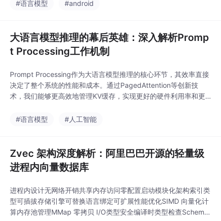
拟内存的演进，大语言模型服务的KV缓存管理也正在经历类似的
#语言模型
#android
革命。这些技术进步不仅使模型服务更加高效，也让我们能够以更
低的成本享受更强大的人工智
大语言模型推理的幕后英雄：深入解析Promp
t Processing工作机制
Prompt Processing作为大语言模型推理的核心环节，其效率直接
决定了整个系统的性能和成本。通过PagedAttention等创新技
术，我们能够更高效地管理KV缓存，实现更好的硬件利用率和更
高的服务吞吐量。随着模型规模的持续增长和应用场景的不断扩
大，Prompt Processing技术将继续演进，为更强大、更高效的AI
#语言模型
#人工智能
系统奠定坚实基础。理解这一过程的技术细节，不仅有助于开发者
优化模型服
Zvec 架构深度解析：阿里巴巴开源的轻量级
进程内向量数据库
进程内设计无网络开销共享内存访问零配置启动模块化架构索引类
型可插拔存储引擎可替换语言绑定可扩展性能优化SIMD 向量化计
算内存池管理MMap 零拷贝 I/O类型安全编译时类型检查Schema