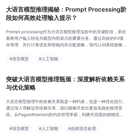
优化模型服
大语言模型推理揭秘：Prompt Processing阶
段如何高效处理输入提示？
Prompt processing作为大语言模型推理流程中的关键阶段，承担
着将用户输入转化为模型内部表示的重要任务。通过高效的KV缓
存管理、并行计算优化和智能内存分配策略，现代LLM系统能够快
速处理长提示序列，为后续的自回归生成阶段奠定基础。随着模型
规模的不断扩大和应用场景的多样化，prompt processing阶段的
#语言模型
#人工智能
优化将继续是提升LLM服务效率和降低成本的关键研究方向。从P
agedAtte
突破大语言模型推理瓶颈：深度解析依赖关系
与优化策略
大语言模型推理中的依赖关系既是一种约束，也是一种优化指引。
通过深入理解这些依赖关系，我们能够开发出更加高效的推理系
统。从PagedAttention的内存管理革新，到硬件层面的精细优
化，每一步突破都是对依赖关系的深刻理解和巧妙利用。正如计算
机科学中的许多经典问题，依赖关系管理的核心在于找到约束与自
#语言模型
#人工智能
#自然语言处理