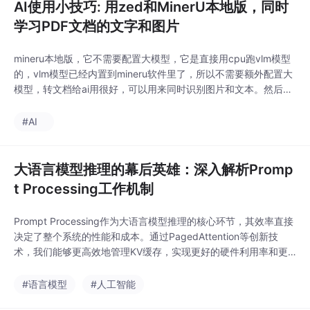
AI使用小技巧: 用zed和MinerU本地版，同时
学习PDF文档的文字和图片
mineru本地版，它不需要配置大模型，它是直接用cpu跑vlm模型
的，vlm模型已经内置到mineru软件里了，所以不需要额外配置大
模型，转文档给ai用很好，可以用来同时识别图片和文本。然后加
一个agent，打开转好文档的目录，里面有转好后的正文文本，和i
mages子文件夹，我这里用zed里面自己的zed agent，加支持图
#AI
片的模型，我这里用Gemma4 26b a4b，就可以同时识别图片和
文
大语言模型推理的幕后英雄：深入解析Promp
t Processing工作机制
Prompt Processing作为大语言模型推理的核心环节，其效率直接
决定了整个系统的性能和成本。通过PagedAttention等创新技
术，我们能够更高效地管理KV缓存，实现更好的硬件利用率和更
高的服务吞吐量。随着模型规模的持续增长和应用场景的不断扩
大，Prompt Processing技术将继续演进，为更强大、更高效的AI
#语言模型
#人工智能
系统奠定坚实基础。理解这一过程的技术细节，不仅有助于开发者