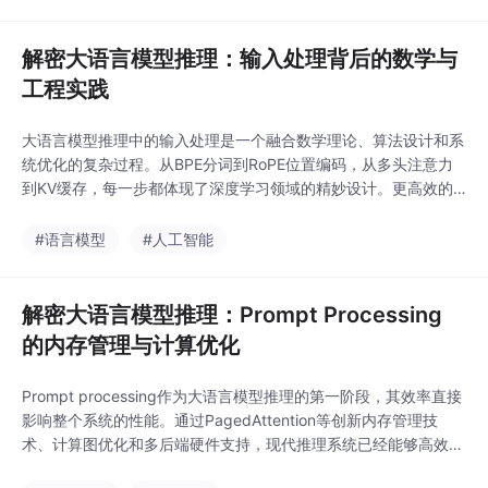
由之间的平衡点。未来的大语言模型推理系统将继续在这一平衡中
寻求突破，推动整个领域向着更高效、更智能的方
解密大语言模型推理：输入处理背后的数学与
工程实践
大语言模型推理中的输入处理是一个融合数学理论、算法设计和系
统优化的复杂过程。从BPE分词到RoPE位置编码，从多头注意力
到KV缓存，每一步都体现了深度学习领域的精妙设计。更高效的
分词算法：减少词汇表大小同时保持表达能力线性注意力机制：将
计算复杂度从On2O(n^2)On2降至OnO(n)On硬件感知优化：针对
#语言模型
#人工智能
特定硬件（如TPU、NPU）定制推理流程动态模型架构：根据输入
内容自适应调整计算路径理解大
解密大语言模型推理：Prompt Processing
的内存管理与计算优化
Prompt processing作为大语言模型推理的第一阶段，其效率直接
影响整个系统的性能。通过PagedAttention等创新内存管理技
术、计算图优化和多后端硬件支持，现代推理系统已经能够高效处
理各种长度的提示词。正如操作系统中的内存管理从简单分配到虚