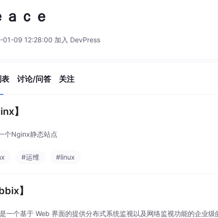
ｅａｃｅ
-01-09 12:28:00 加入 DevPress
列表
讨论/问答
关注
inx】
一个Nginx静态站点
nx
#运维
#linux
bbix】
bix是一个基于 Web 界面的提供分布式系统监视以及网络监视功能的企业