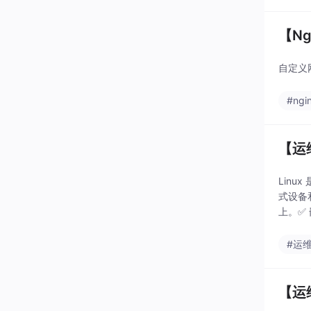
【Ng
自定义网
#ngi
【运
Linu
式设备和
上。✅ 
#运
【运