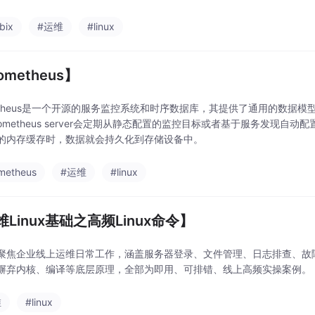
bix
#运维
#linux
ometheus】
metheus是一个开源的服务监控系统和时序数据库，其提供了通用的数据
rometheus server会定期从静态配置的监控目标或者基于服务发现
的内存缓存时，数据就会持久化到存储设备中。
metheus
#运维
#linux
Linux基础之高频Linux命令】
聚焦企业线上运维日常工作，涵盖服务器登录、文件管理、日志排查、故
摒弃内核、编译等底层原理，全部为即用、可排错、线上高频实操案例。
维
#linux