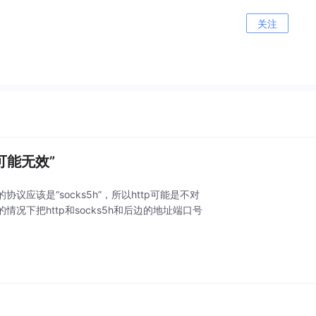
关注
可能无效”
像我的协议应该是“socks5h”，所以http可能是不对
下把http和socks5h和后边的地址端口号