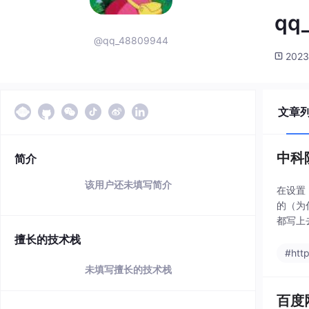
qq
@qq_48809944
2023
文章
中科
简介
该用户还未填写简介
在设置 
的（为
都写上去
擅长的技术栈
#htt
未填写擅长的技术栈
百度