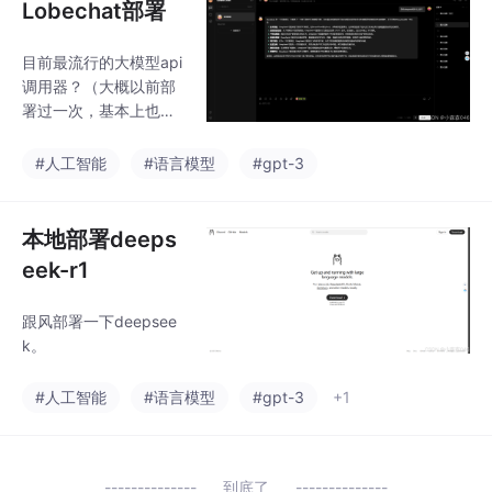
Lobechat部署
目前最流行的大模型api
调用器？（大概以前部
署过一次，基本上也没
啥难度，就看有没有api
额度了先白嫖月之暗面
#人工智能
#语言模型
#gpt-3
的一点api用用，过段时
间deepseek开放平台
开了再搞点deepseek
本地部署deeps
的玩玩。
eek-r1
跟风部署一下deepsee
k。
#人工智能
#语言模型
#gpt-3
+1
到底了