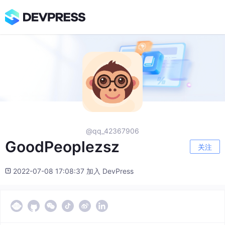
@qq_42367906
GoodPeoplezsz
关注
2022-07-08 17:08:37 加入 DevPress