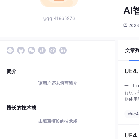
A
@qq_41865976
2023
文章
UE4
简介
该用户还未填写简介
一、L
行版，并
您使用
擅长的技术栈
#ue4
未填写擅长的技术栈
UE4