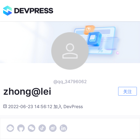
@qq_34796062
zhong@lei
关注
2022-06-23 14:56:12 加入 DevPress