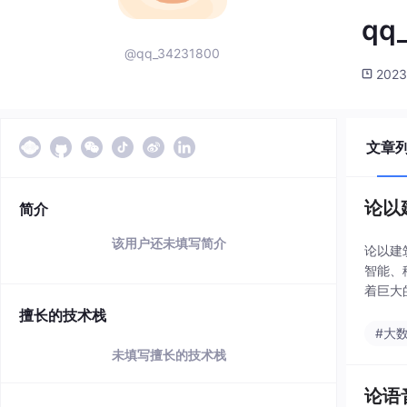
qq
@qq_34231800
2023
文章
论以
简介
该用户还未填写简介
论以建
智能、
着巨大
析，是
擅长的技术栈
#大
未填写擅长的技术栈
论语