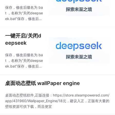
保存，修改后缀名为 ba
t ，名称为“关闭deepse
ek.bat”保存，修改后缀
名bat，名称为 “开启de
epseek.bat”1.开启dee
一键开启/关闭d
pseek 32b（其他的换
名字即可如）使用时，
eepseek
双击，即可开启deepse
ek。新建一个txt文件，
保存，修改后缀名为 ba
复制下面代码，新建一
t ，名称为“关闭deepse
个txt文件，复制下面代
ek.bat”保存，修改后缀
码，双击 bat，关闭de
名bat，名称为 “开启de
epseek。2.关闭deeps
epseek.bat”1.开启dee
eek。
桌面动态壁纸 wallPaper engine
pseek 32b（其他的换
名字即可如）使用时，
双击，即可开启deepse
桌面动态壁纸软件,正版连接：https://store.steampowered.com/
ek。新建一个txt文件，
app/431960/Wallpaper_Engine/18元，建议入正，正版有大量的
复制下面代码，新建一
壁纸资源可供下载，而且便宜
个txt文件，复制下面代