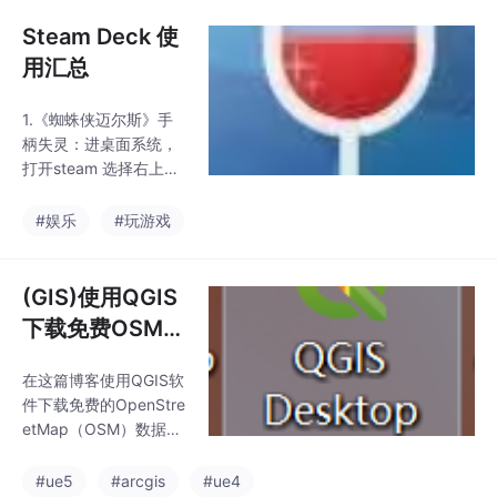
码，双击 bat，关闭de
epseek。2.关闭deeps
Steam Deck 使
eek。
用汇总
1.《蜘蛛侠迈尔斯》手
柄失灵：进桌面系统，
打开steam 选择右上角
大屏幕模式，点击蜘蛛
侠的属性设置，在。
#娱乐
#玩游戏
(GIS)使用QGIS
下载免费OSM数
据
在这篇博客使用QGIS软
件下载免费的OpenStre
etMap（OSM）数据。
我们将使用一个名为Qui
ckOSM的QGIS插件进
#ue5
#arcgis
#ue4