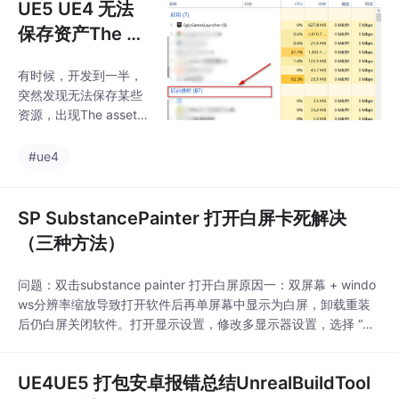
UE5 UE4 无法
保存资产The as
set uasset faile
有时候，开发到一半，
d to save解决
突然发现无法保存某些
资源，出现The asset u
asset failed to save...
等提示The asset '/Gam
#ue4
e/xxx/xxx/xxx' (xxx.u
asset) failed to save.C
ancel: Stop saving all
SP SubstancePainter 打开白屏卡死解决
assets and return to th
（三种方法）
e editor.Retry: Attemp
t to ...
问题：双击substance painter 打开白屏原因一：双屏幕 + windo
ws分辨率缩放导致打开软件后再单屏幕中显示为白屏，卸载重装
后仍白屏关闭软件。打开显示设置，修改多显示器设置，选择 “复
制这些显示器”。再次打开软件，SP成功开启。再修改回 “扩展这
些显示器”。完成后，SP正常使用。原因二：GPU故障substance
UE4UE5 打包安卓报错总结UnrealBuildTool
painter 每次启动软件都会弹出GPU故障.win + r