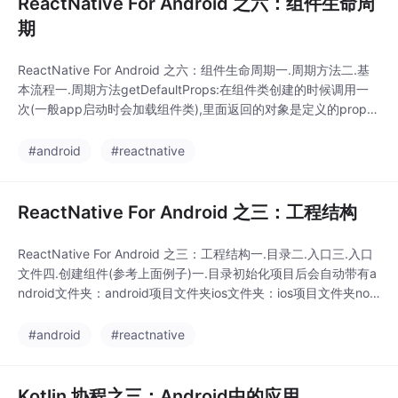
ReactNative For Android 之六：组件生命周
期
ReactNative For Android 之六：组件生命周期一.周期方法二.基
本流程一.周期方法getDefaultProps:在组件类创建的时候调用一
次(一般app启动时会加载组件类),里面返回的对象是定义的props
的初始值,没有被覆盖时就是用这个默认值;返回的props对象是该
组件的props(共用内存空间),每次用到该组件都有这些props的默
#android
#reactnative
认值;不能通过thi...
ReactNative For Android 之三：工程结构
ReactNative For Android 之三：工程结构一.目录二.入口三.入口
文件四.创建组件(参考上面例子)一.目录初始化项目后会自动带有a
ndroid文件夹：android项目文件夹ios文件夹：ios项目文件夹nod
e_modules：源码index.android.js:android的js入口文件index.io
s.js:ios的js入口文件...
#android
#reactnative
Kotlin 协程之三：Android中的应用