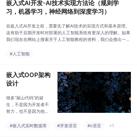
嵌入式AI开发-AI技术实现方法论（规则学
习，机器学习，神经网络到深度学习）
在嵌入式AI开发之前，需要先了解AI技术的实现方式和基本原理。
这有助于后期开发时对部署的人工智能系统有更深入的理解。如果
我们现在在网站上搜索关于人工智能教程的资料，我们会搜出一大
片的资料，而细看这些资料则会发现非常冗杂，包括但不限于大模
型，transformer,argent等等。对于初学者会非常头疼无从下手，
#人工智能
那么本篇专栏就会从AI的底层讲起一步一步向上，带大家理顺清
楚。
嵌入式OOP架构
设计
很多“屎山代码”的诞
生，不是因为开发者不
努力，也不是因为他不
会写驱动，而是因为整
个项目从一开始，就没
#嵌入式实时数据库
#开发语言
#c语言
+1
有站在“架构师”的视角