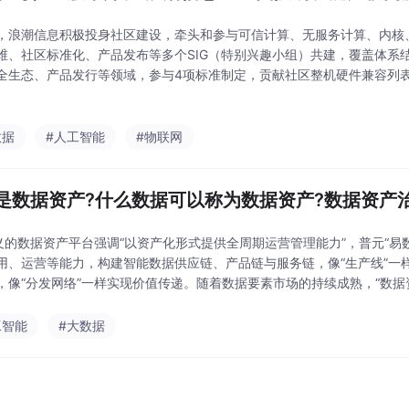
，浪潮信息积极投身社区建设，牵头和参与可信计算、无服务计算、内核、T
维、社区标准化、产品发布等多个SIG（特别兴趣小组）共建，覆盖体系
全生态、产品发行等领域，参与4项标准制定，贡献社区整机硬件兼容列表
入龙蜥社区，社区贡献排名前十。未来，面向云时代的开源操作系统将逐
拥有丰富的
数据
#人工智能
#物联网
是数据资产?什么数据可以称为数据资产?数据资产治
定义的数据资产平台强调“以资产化形式提供全周期运营管理能力”，普元“
用、运营等能力，构建智能数据供应链、产品链与服务链，像“生产线”一
，像“分发网络”一样实现价值传递。随着数据要素市场的持续成熟，“数据
将持续以“Data+AI”为核心，协助
工智能
#大数据