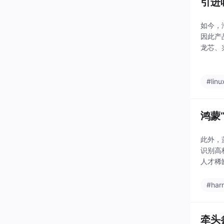
引进
如今，
因此产
龙芯、
研改动
机等成
#linu
鸿蒙
此外，
识别高
人才稀
上的支
#har
牵头