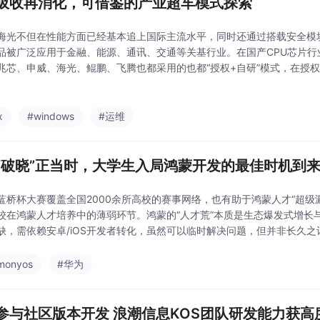
吸收再消化，可借鉴的产业超车模式探索
海光不但在性能方面已经基本追上国际主流水平，同时还通过搭载安全模
品被广泛应用于金融、能源、通讯、交通等关基行业。在国产CPU芯片行
兆芯、申威、海光、鲲鹏、飞腾也都采用的也都“授权+自研”模式，在授
，以期实现弯道超车。大型客机是高端制造业的标志，C919在研发制造
品部件以平衡
x
#windows
#运维
“破晓”正当时，大学生入局鸿蒙开发的最佳时机到
蓝桥杯大赛覆盖全国2000余所高校的赛事网络，也有助于鸿蒙人才“超级
校在鸿蒙人才培养中的薄弱环节。鸿蒙的“人才荒”本质是生态爆发式增长
缺，需依赖安卓/iOS开发者转化，虽然可以临时解决问题，但并非长久
撑，更需要类似蓝桥杯赛事这样各种社会力量的加持
monyos
#华为
参与社区版本开发 浪潮信息KOS团队研发能力获高