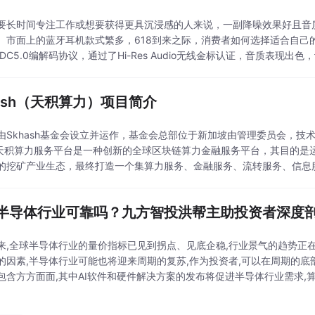
要长时间专注工作或想要获得更具沉浸感的人来说，一副降噪效果好且音质
。市面上的蓝牙耳机款式繁多，618到来之际，消费者如何选择适合自己的蓝牙耳
HDC5.0编解码协议，通过了Hi-Res Audio无线金标认证，音质表
果。总的来说，“实用蓝牙
hash（天积算力）项目简介
由Skhash基金会设立并运作，基金会总部位于新加坡由管理委员会，技
sh天积算力服务平台是一种创新的全球区块链算力金融服务平台，其目的
的挖矿产业生态，最终打造一个集算力服务、金融服务、流转服务、信息
优势矿机量大Skhash平台目前拥有各种主
半导体行业可靠吗？九方智投洪帮主助投资者深度
来,全球半导体行业的量价指标已见到拐点、见底企稳,行业景气的趋势正
的因素,半导体行业可能也将迎来周期的复苏,作为投资者,可以在周期的
包含方方面面,其中AI软件和硬件解决方案的发布将促进半导体行业需求,算
注,因此不少投资者借此会议,开始关注到这一领域。对此建议投资者可以
入理