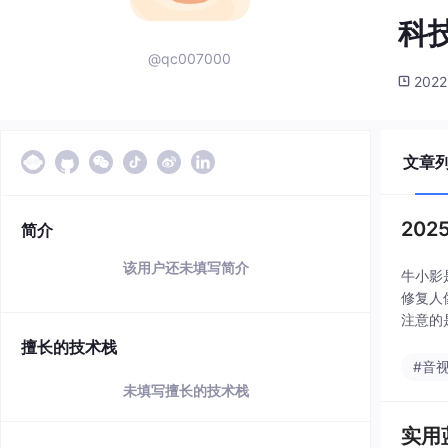
科
@qc007000
2022
文章
20
简介
该用户还未填写简介
牛小影
修复人
注意的
有的集
擅长的技术栈
#音
未填写擅长的技术栈
实用