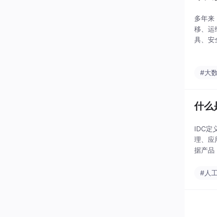
多年来
移、运
具、安
伙伴加
潮信息
#大
什么
IDC
理、应
据产品
“易数”
#人