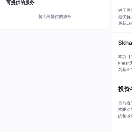
可提供的服务
对于需
暂无可提供的服务
最优解
最新L
聆听效
Sk
本项目
kha
为基础
hash
投资
目前看
术驱动
的领域
值得关
一番深