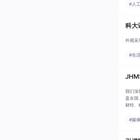
#人
科大
外观采
#生
JH
我们深
盖全国
财经、
值，正
#媒