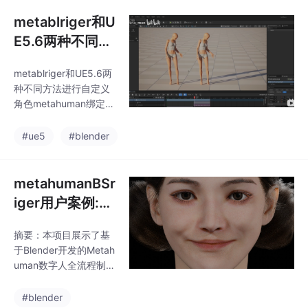
能保留了原始角
metablriger和U
E5.6两种不同方
法进行自定义角
metablriger和UE5.6两
色metahuman
种不同方法进行自定义
绑定教程以及效
角色metahuman绑定教
果对比
程以及效果对比
#ue5
#blender
metahumanBSr
iger用户案例:bl
ender数字人全
摘要：本项目展示了基
流程效果展示(开
于Blender开发的Metah
发中)
uman数字人全流程制作
效果，目前仍处于开发
阶段。通过BSrigger技
#blender