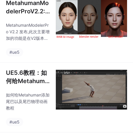
MetahumanMo
delerProV2.2:
增加对称编辑功
MetahumanModelerPr
能 gemini生成
o V2.2 发布,此次主要增
多视图参考到M
加的功能是在V2版本的
etahuman绑定
基础上增加对称编辑功
能,用户只需要调整左侧
流程展示
#ue5
或者右侧视角,镜像的一
侧会自动修改,极大的提
高了编辑效率由于AI生
UE5.6教程：如
成的多个视角的图片可
何给Metahuma
能存在不一致性,以及相
n添加尾巴以及
机参数和位姿不一定是
如何给Metahuman添加
尾巴物理动画教
照片对应的真实的位姿
尾巴以及尾巴物理动画
和参数,所以视频中演示
程
教程
的方法不能保证每个视
角都完美的投影模型到
#ue5
图片上,所以在使用中,根
据自己的需求调整,只要