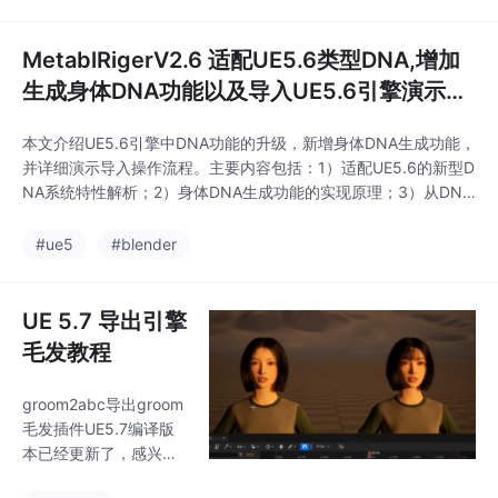
术实现了高精度数字人
建模、骨骼绑定与动画
控制，呈现了逼真的面
MetablRigerV2.6 适配UE5.6类型DNA,增加
部表情与肢体动作效
生成身体DNA功能以及导入UE5.6引擎演示操
果。开发中的功能包括
作教程
实时渲染优化、动作捕
本文介绍UE5.6引擎中DNA功能的升级，新增身体DNA生成功能，
捉集成等，旨在打造完
并详细演示导入操作流程。主要内容包括：1）适配UE5.6的新型D
整的数字人创作解决方
NA系统特性解析；2）身体DNA生成功能的实现原理；3）从DNA
案。该案例演示了从基
创建到引擎导入的完整操作指南，帮助开发者快速掌握新功能应
础建模到动画输出的全
用。教程采用分步说明方式，确保用户能顺利完成DNA数据在UE
#ue5
#blender
流程工作，为虚拟数字
5.6项目中的整合与调试。
人开发提供了技术参
考。
UE 5.7 导出引擎
毛发教程
groom2abc导出groom
毛发插件UE5.7编译版
本已经更新了，感兴趣
的盆友可以购买了：htt