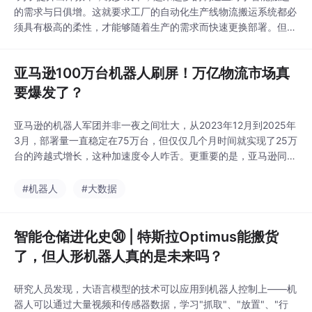
的需求与日俱增。这就要求工厂的自动化生产线物流搬运系统都必
须具有极高的柔性，才能够随着生产的需求而快速更换部署。但如
何实现更为高效的物料搬运工作呢？以上是我今天看到的一个微信
公众号里的一个内容，内容里更多的谈到了几款AGV的基本参数和
亚马逊100万台机器人刷屏！万亿物流市场真
特点。这里我也想从自己的角度谈谈有哪些方面可以入手使物料搬
运的更高效。物料单元容量自动搬运...
要爆发了？
亚马逊的机器人军团并非一夜之间壮大，从2023年12月到2025年
3月，部署量一直稳定在75万台，但仅仅几个月时间就实现了25万
台的跨越式增长，这种加速度令人咋舌。更重要的是，亚马逊同步
推出了名为DeepFleet的AI管理系统，这套"智能交通管理系统"能
让机器人车队效率提升10%，实现了从单纯数量堆积到智能协同作
#机器人
#大数据
业的质变。面对日益庞大的订单量和不断上涨的人工成本，传统物
流方式的局限性越来越明显，
智能仓储进化史㉚ | 特斯拉Optimus能搬货
了，但人形机器人真的是未来吗？
研究人员发现，大语言模型的技术可以应用到机器人控制上——机
器人可以通过大量视频和传感器数据，学习"抓取"、"放置"、"行