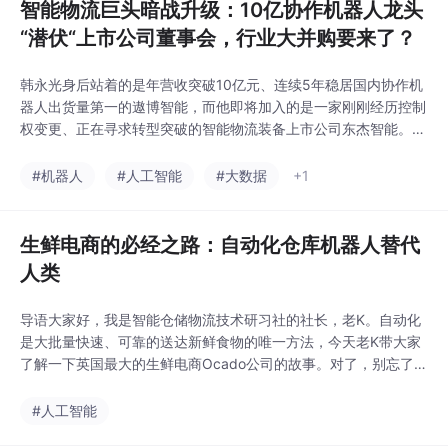
智能物流巨头暗战升级：10亿协作机器人龙头
“潜伏“上市公司董事会，行业大并购要来了？
韩永光身后站着的是年营收突破10亿元、连续5年稳居国内协作机
器人出货量第一的遨博智能，而他即将加入的是一家刚刚经历控制
权变更、正在寻求转型突破的智能物流装备上市公司东杰智能。当
遨博智能这样的10亿级别机器人龙头开始在资本层面"潜伏"东杰智
能，当政策红利为产业整合开绿灯，一场关乎行业格局的大戏或许
#机器人
#人工智能
#大数据
+1
已经拉开帷幕。在机器人行业资本运作日趋活跃的当下，借助与东
杰智能的产业协同实现间接上市，可能是一条更为现
生鲜电商的必经之路：自动化仓库机器人替代
人类
导语大家好，我是智能仓储物流技术研习社的社长，老K。自动化
是大批量快速、可靠的送达新鲜食物的唯一方法，今天老K带大家
了解一下英国最大的生鲜电商Ocado公司的故事。对了，别忘了投
票。老K...
#人工智能