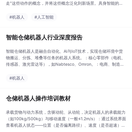
走"这些动作的概念，并将这些概念泛化到新场景。具身智能的机
器人是"理解驱动"的——它通过视觉看到环境，通过触觉感知物
体，通过本体感知控制身体，然后基于对世界的"理解"，自主决定
#机器人
#人工智能
如何行动。传统机器人是"程序驱动"的——工程师为每个动作编写
详细程序。2024年，特斯拉展示了人形机器人
智能仓储机器人行业深度报告
智能仓储机器人是融合自动化、AI与IoT技术，实现仓储环境中货
物搬运、分拣、堆叠等任务的机器人系统。：核心零部件（电机、
传感器、激光雷达等），如Nabtesco、Omron。：电商、制造、
医药、冷链等终端用户，如菜鸟、京东、宁德时代。：核心部件3
5%（2023年）→ 目标60%（2025年）：机器人本体与系统集成
#机器人
商，如极智嘉、快仓、海康机器人。布局新兴市场（如东南亚）、
技术前沿（元宇宙、云控平台）
仓储机器人操作培训教材
承载货物与动力系统，含驱动轮、从动轮，决定机器人的承载能力
（如100kg/500kg）与移动速度（一般≤1.2m/s）：通过系统界面
查看机器人状态——位置（是否偏离路径）、速度（是否超速）、
电量（是否低于警戒值）、货物（是否掉落）（自动导引车）：依