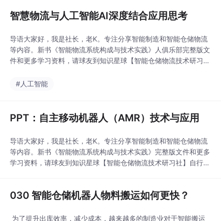
智慧物流与人工智能AI深度结合应用思考
导语大家好，我是社长，老K。专注分享智能制造和智能仓储物流
等内容。新书《智能物流系统构成与技术实践》人俱乐部完整版文
件和更多学习资料，请球友到知识星球【智能仓储物流技术研习
社】自行下载。以下是PDF文件的核心内容整理：人工智能在物流
行业的应用定义：人工智能是模拟人类智能的途径，使人类智能得
#人工智能
以物化与延伸的学科。主要环节影响仓储环节：智能机器人、智能
快递柜提高效率，减少人力依赖。无人技术如无人驾驶提高
PPT：自主移动机器人（AMR）技术与应用
导语大家好，我是社长，老K。专注分享智能制造和智能仓储物流
等内容。新书《智能物流系统构成与技术实践》完整版文件和更多
学习资料，请球友到知识星球【智能仓储物流技术研习社】自行下
载。1.技术原理：感知与定位：AMR使用传感器融合、SLAM算法
和全局定位技术（如GPS和INS）构建精确环境感知和定位。运动
030 智能仓储机器人物料搬运如何更快？
控制：AMR通过路径规划、全向轮和差速驱动实现灵活移动，伺服
系统确保精确控制。人机交互：支持自然语言
为了提升出库效率，减少成本，越来越多的制造业对于智能搬运