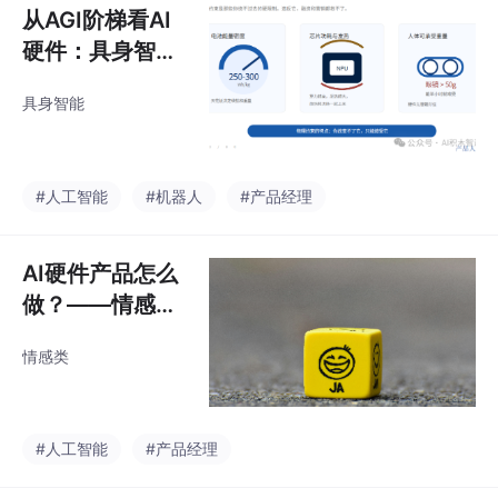
从AGI阶梯看AI
硬件：具身智能
还很远，物理约
具身智能
束就在眼前
#人工智能
#机器人
#产品经理
AI硬件产品怎么
做？——情感类
AI产品心法
情感类
#人工智能
#产品经理