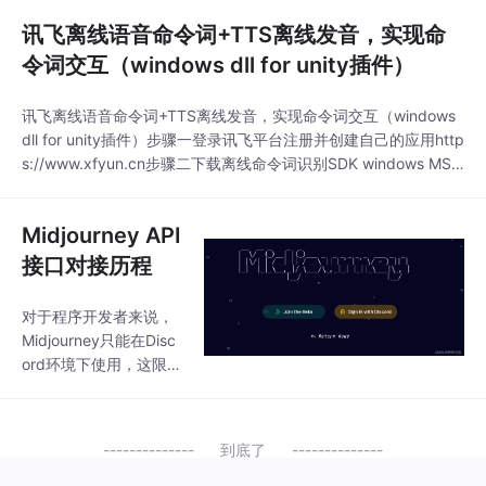
的大语言模型，全光驻
括相变材料权重锁定、
留技术通过将权重固化
讯飞离线语音命令词+TTS离线发音，实现命
片上光放大器和分布式
在光路上，实现了零拷
部署策略
令词交互（windows dll for unity插件）
贝计算，显著降低延
迟。文章详细拆解了波
讯飞离线语音命令词+TTS离线发音，实现命令词交互（windows
分复用与光子张量单元
dll for unity插件）步骤一登录讯飞平台注册并创建自己的应用http
结合的算力架构设计、
s://www.xfyun.cn步骤二下载离线命令词识别SDK windows MSC
空心光纤环形缓存管理
，注意下载的SDK会根据你的appid捆绑在代码段里，应该是讯飞
KV Cache的创新方案，
的版权策略步骤三下载离线语音合成（普通版）SDK ，步骤四根
以及光电数据流的精确
Midjourney API
据官方提示需要使用 vs2010 版本 不
编排机制。关键技术包
接口对接历程
括相变材料权重锁定、
片上光放大器和分布式
部署策略
对于程序开发者来说，
Midjourney只能在Disc
ord环境下使用，这限制
了它的使用范围。总
结：使用 MidJourney
wrapper ，使用post模
到底了
拟链接，JS修改DOM均
不能成功开发具有API功