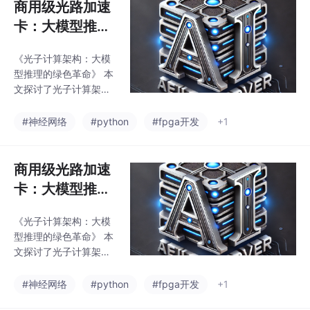
商用级光路加速
卡：大模型推理
的极速落地方案
《光子计算架构：大模
型推理的绿色革命》 本
文探讨了光子计算架构
如何突破传统电子算力
在深度学习推理中的瓶
#神经网络
#python
#fpga开发
+1
颈。针对8B至32B参数
的大语言模型，全光驻
留技术通过将权重固化
商用级光路加速
在光路上，实现了零拷
卡：大模型推理
贝计算，显著降低延
的极速落地方案
迟。文章详细拆解了波
《光子计算架构：大模
分复用与光子张量单元
型推理的绿色革命》 本
结合的算力架构设计、
文探讨了光子计算架构
空心光纤环形缓存管理
如何突破传统电子算力
KV Cache的创新方案，
在深度学习推理中的瓶
#神经网络
#python
#fpga开发
+1
以及光电数据流的精确
颈。针对8B至32B参数
编排机制。关键技术包