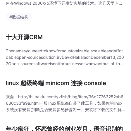
何在Windows 2000/xp环境下开发防火墙的技术。这几天学习了
一下，并且翻译出来。有些东西Jesús O没讲到，比如如何编译他
提供的驱动源代码等等。我这里一并进行补充说明。译文：====
#数据结构
========...
十大开源CRM
Thenamesyouneedtoknowforacustomizable,scalableandaffor
dableopen-sourcesolution.ByDavidHakalaonDecember13,200
7Open-sourcesoftwareisnotforbusinesseswhowantout-of-the-
boxcompleteapplications,butitm...
linux 超级终端 minicom 连接 console
来自：http://hi.baidu.com/yvfish/blog/item/36e27263252ab6
630c33fa9a.html一般linux系统都自带了此工具，如果你的linux
系统没有安装(判断是否安装参见步骤2)一、安装将下载的文件解
压到任意目录，例如：/minicom进入/minicom，执行./configure
执行命令make执行命令make i...
年少痴狂，怀恋曾经的创业岁月，语音识别的