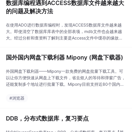
数据库编程遇到ACCESS数据库文件越来越大
的问题及解决方法
在使用ADO进行数据库编程时，发现ACCESS数据库文件越来越
大。即使清空了数据库库表中的全部表项，mdb文件也会越来越
大。经过分析和查资料了解到主要是Access文件中缓存的缘故，
可以通过执行Access应用程序中“实用数据库工具”中的“压缩和修
复数据库”菜单命令来解决上面的问题。为了在程序中解决上面问
国外国内网盘下载利器 Mipony (网盘下载器)
题，则编写了下面代码，注意路径和文件名就可以了。为了使用后
面的函数，首先在StdA...
外国网盘下载利器——Mipony一款免费的网盘批量下载工具。可
以让你方便快速从网盘上下载文件，省去烦人的等待和弹窗广告，
还能复制多个地址进行批量下载。Mipony目前支持近80个国内外
流行的网络硬盘，包括国内最热门的115网盘、RayFile 和国外流
行的 Megaupload、Rapidshare、Hotfile等等。当然，MiPony 并
#浏览器
不是带你跳过倒计时、或是验证码的审核，它一...
DDB，分布式数据库，复习要点