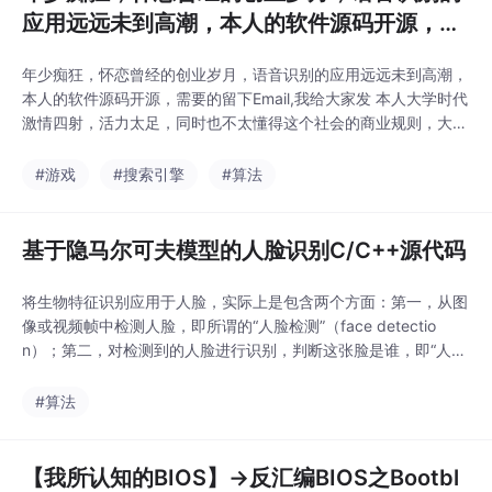
应用远远未到高潮，本人的软件源码开源，需
要的留下Email,我给大家发...
年少痴狂，怀恋曾经的创业岁月，语音识别的应用远远未到高潮，
本人的软件源码开源，需要的留下Email,我给大家发 本人大学时代
激情四射，活力太足，同时也不太懂得这个社会的商业规则，大学
时代的激情已经退去，想念曾经的岁月，为了创业而努力的奋斗。
本人创建了"天狼星软件实验室",开发出12款软件,谋求做一番大事
#游戏
#搜索引擎
#算法
业，最后被这个社会的商业利益所彻底抛弃，梦想的意思有的时候
意思是，只能在梦里
基于隐马尔可夫模型的人脸识别C/C++源代码
将生物特征识别应用于人脸，实际上是包含两个方面：第一，从图
像或视频帧中检测人脸，即所谓的“人脸检测”（face detectio
n）；第二，对检测到的人脸进行识别，判断这张脸是谁，即“人脸
识别”（face recognition）。就实际应用而言，采用人脸做生物特
征识别，其识别率、可靠性都无法与指纹、虹膜识别相提并论，但
#算法
不失为模式识别中的一个典型应用，至少可以起到抛砖引玉的作
用。下面的源代码采..
【我所认知的BIOS】->反汇编BIOS之Bootbl