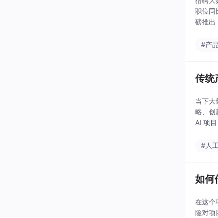
猎聘大
职位同
磅推出
海，聚
#产
传统
当下大
略、创
AI 
业务风
#人
如何
在这个项
险对项