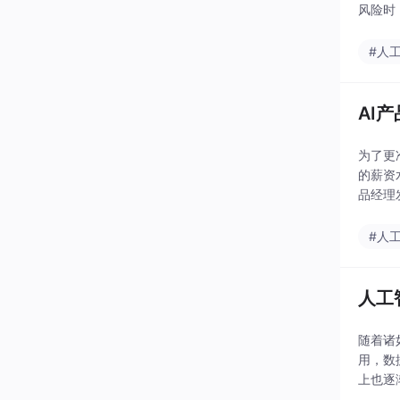
风险时
个我亲
#人
AI
为了更
的薪资
品经理
中脱颖
#人
人工
随着诸
用，数
上也逐
都经历