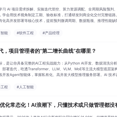
学习 AI 项目需求拆解、实验迭代管控、算力资源调配、全周期风险预
，学会用技术视角制定工期、验收标准，打通研发到商业化交付完整链路。吃透 L
有化高并发部署等核心技术，提前预判微调周期、数据瓶颈、推理性能缺
制定项目里程碑、管控需求变更、核算算
工智能
#软件工程
#产品经理
时代，项目管理者的“第二增长曲线”在哪里？
标，是让你具备完整的AI工程实战能力：从Python AI开发、数据清
部署迭代，吃透Transformer、LLM、VLM、MoE等主流大模型底层架
练开发Agent智能体，掌握私有化、高并发大模型推理服务部署。AI 
理性能缺陷，看懂
件工程
#人工智能
岁优化常态化！AI浪潮下，只懂技术或只做管理都没