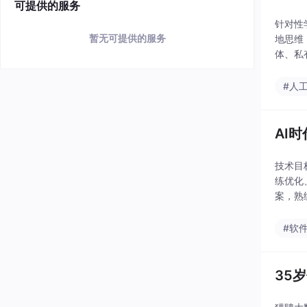
可提供的服务
针对性
暂无可提供的服务
地思维
体、私
BS、
#人
AI
技术目
练优化、
案，熟
并发推
#软
35