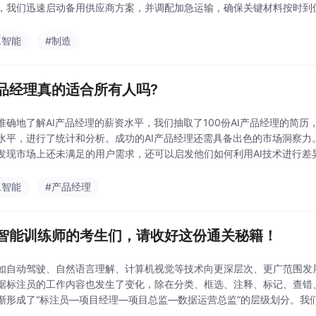
，我们迅速启动备用供应商方案，并调配加急运输，确保关键材料按时到
历的项目案例，讲述我们如何
工智能
#制造
产品经理真的适合所有人吗?
准确地了解AI产品经理的薪资水平，我们抽取了100份AI产品经理的简历
水平，进行了统计和分析。成功的AI产品经理还需具备出色的市场洞察力
发现市场上还未满足的用户需求，还可以启发他们如何利用AI技术进行差
而出。在带领团队时，若你能合理分配任务，激
工智能
#产品经理
智能训练师的考生们，请收好这份通关秘籍！
如自动驾驶、自然语言理解、计算机视觉等技术向更深层次、更广范围发
据标注员的工作内容也发生了变化，除在分类、框选、注释、标记、查错
渐形成了“标注员—项目经理—项目总监—数据运营总监”的层级划分。我
了人工智能训练师长期的训练，总结来说就是人工智能训练师使人