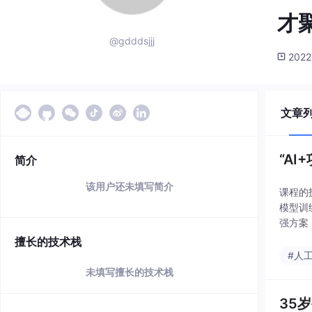
才
@gdddsjjj
2022
文章
“A
简介
该用户还未填写简介
课程的
模型训练
强方案
字化、
擅长的技术栈
#人
未填写擅长的技术栈
35