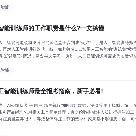
工智能
智能训练师的工作职责是什么?一文搞懂
人工智能可能会将图片里的黄色盒子误判成“火焰”，于是人工智能训练师
，再对人工智能进行迭代训练，如此往复……如果人工智能的“训练集”数据
存在“背题”的情况，需要再次学习；例如，人工智能训练师需要为语音识别系统
Torch，并调整模型的超参数，如
工智能
人工智能训练师最全报考指南，新手必看!
言，AI公司从客户(用户)那里获取到的原始数据无法直接用于模型训练，在
由AI产品经理先用相关工具简单处理，再交给数据标注人员进行标注加工
标注质量差异很大，导致整体标注工作的效率和效果都不够理想，咨，同时
大量数据，这些数据往往在使用一次后就不再产生更多价值，随之带来了
。④.