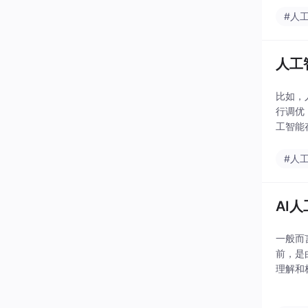
#人
人工
比如，
行调优
工智能
或Py
#人
AI
一般而
前，是
理解和
积累了
和复用