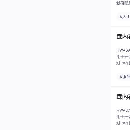
触碰隐
一键检
文”、
#人
踩内
HWAS
用于开发
过 t
#服
踩内
HWAS
用于开发
过 t