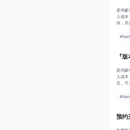
是鸿蒙
入成本
供，开
司。网
#har
『版
是鸿蒙
入成本
见，可
件的检
#har
预约