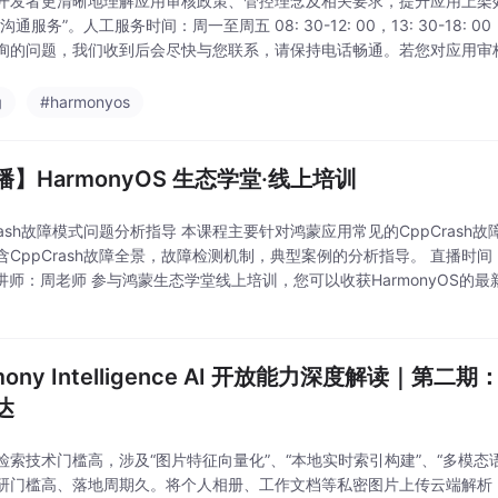
开发者更清晰地理解应用审核政策、管控理念及相关要求，提升应用上架效
家沟通服务”。人工服务时间：周一至周五 08: 30-12: 00，13: 30-1
询的问题，我们收到后会尽快与您联系，请保持电话畅通。若您对应用审
，欢迎通过💬。若
为
#harmonyos
播】HarmonyOS 生态学堂·线上培训
Crash故障模式问题分析指导 本课程主要针对鸿蒙应用常见的CppCras
CppCrash故障全景，故障检测机制，典型案例的分析指导。 直播时间：2026/
播讲师：周老师 参与鸿蒙生态学堂线上培训，您可以收获HarmonyOS的最新
统特征介绍、HarmonyOS应用架构介绍、应用开发
mony Intelligence AI 开放能力深度解读｜
达
检索技术门槛高，涉及“图片特征向量化”、“本地实时索引构建”、“多模态
研门槛高、落地周期久。将个人相册、工作文档等私密图片上传云端解析