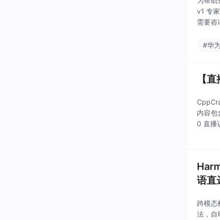
为帮助
v1 专
需要咨
递等）
#华
【直
Cpp
内容包含
0 直
OS系
Har
语直
跨模态
法，自